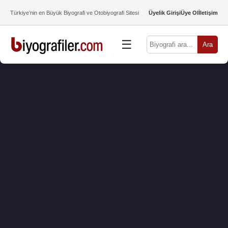
Türkiye’nin en Büyük Biyografi ve Otobiyografi Sitesi
Üyelik Girişi
Üye Ol
İletişim
☰
Ara