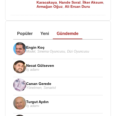
Karacakaya
,
Hande Soral
,
İlker Aksum
,
Armağan Oğuz
,
Ali Ersan Duru
Popüler
Yeni
Gündemde
Engin Koç
Model
,
Sinema Oyuncusu
,
Dizi Oyuncusu
Necat Gülseven
İş adamı
Canan Gerede
Yönetmen
,
Senarist
Turgut Aydın
İş adamı