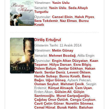
Yönetmen:
Yasin Uslu
Senarist:
Yasin Uslu
,
Seda Altaylı
Turgutlu
Oyuncular:
Cansel Elcin
,
Haluk Piyes
,
Sera Tokdemir
,
Naz Elmas
,
Burcu
Kıratlı
Diriliş Ertuğrul
Gösterim Tarihi: 11 Aralık 2014
Yönetmen:
Metin Günay
Senarist:
Mehmet Bozdağ
,
Atilla Engin
Oyuncular:
Engin Altan Düzyatan
,
Kaan
Taşaner
,
Hülya Darcan
,
Esra Bilgiç
,
Didem Balçın
,
Serdar Gökhan
,
Hakan
Vanlı
,
Serdar Deniz
,
Levent Öktem
,
Hande Subaşı
,
Burcu Kıratlı
,
Barış
Bağcı
,
Uğur Güneş
,
Ayberk Pekcan
,
Osman Soykut
,
Mehmet Çevik
,
Sezgin
Erdemir
,
Kürşat Alnıaçık
,
Cem Uçan
,
Erden Alkan
,
Gülsim Ali
,
Gülçin
Santırcıoğlu
,
Murat Garipağaoğlu
,
Çağdaş Onur Öztürk
,
Cengiz Coşkun
,
Cavit Çetin Güner
,
Nurettin Sönmez
,
Cemal Hünal
,
Burak Hakkı
,
Batuhan