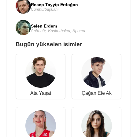
Recep Tayyip Erdoğan
Cumhurbaşkanı
Selen Erdem
Antrenör
,
Basketbolcu
,
Sporcu
Bugün yükselen isimler
Ata Yaşat
Çağan Efe Ak