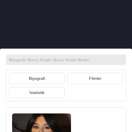
Biyografi
›
Burcu Kıratlı
›
Burcu Kıratlı filmleri
Biyografi
Filmler
İstatistik