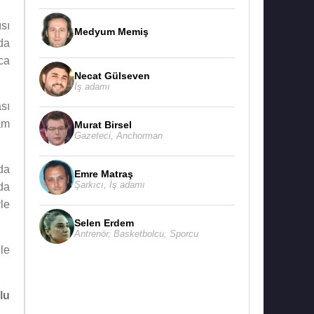
sı
Medyum Memiş
da
ca
Necat Gülseven
İş adamı
sı
am
Murat Birsel
Gazeteci
,
Anchorman
da
Emre Matraş
Şarkıcı
,
İş adamı
da
le
Selen Erdem
Antrenör
,
Basketbolcu
,
Sporcu
le
lu