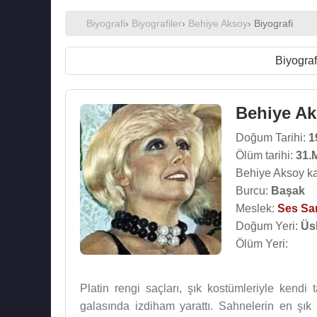
Biyografi
›
Biyografiler
›
Behiye Aksoy
› Biyografi
Biyograf
Behiye A
Doğum Tarihi:
1
Ölüm tarihi:
31.
Behiye Aksoy ka
Burcu:
Başak
Meslek:
Ses San
Doğum Yeri:
Üs
Ölüm Yeri:
Platin rengi saçları, şık kostümleriyle kendi 
galasında izdiham yarattı. Sahnelerin en şık