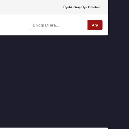
Üyelik Girişi
Üye Ol
İletişim
Ara