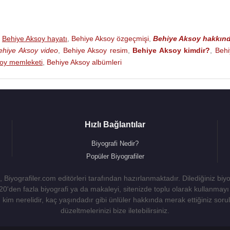
,
Behiye Aksoy hayatı
,
Behiye Aksoy özgeçmişi
,
Behiye Aksoy hakkın
ehiye Aksoy video
,
Behiye Aksoy resim
,
Behiye Aksoy kimdir?
,
Behi
oy memleketi
,
Behiye Aksoy albümleri
Hızlı Bağlantılar
Biyografi Nedir?
Popüler Biyografiler
 Biyografiler.com editörleri tarafından hazırlanmaktadır. Dilediğiniz biy
 20'den fazla biyografi ya da makaleyi, sitenizde toplu olarak kullanma
kim nerelidir, kaç yaşındadır gibi ünlüler hakkında merak ettiğiniz sorulara
düzeltmelerinizi bize iletebilirsiniz.