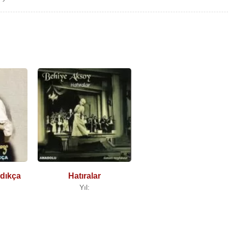
i
Halil Aksoy
'la evlendi. 1952 yılının Şubat ayında tek evladı o
inde boşandı.
rker İnanoğlu
ile evlendi. 17 gün süren evlilik sonunda Aks
ından açtığı boşanma davası neticesinde 1974 yılında boşandı.
ğu Gazinocular Kralı
Fahrettin Aslan
ile evlendi. 4 ay evli kaldılar
ndıkça
Hatıralar
Yıl: