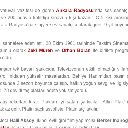
ervatuvar vazifesi de gören
Ankara Radyosu
’nda ses sanatçı
 ve 200 adayın katıldığı sınavı 5 kişi kazanır. O 5 kişi arasın
ra Radyosu’na stajyer ses sanatçısı olarak girer. 9 yıl boyun
a sahnelere adım attı. 28 Ekim 1961 tarihinde Taksim Sinema
üşümlü olarak
Zeki Müren
ve
Orhan Boran
ile birlikte progr
n oldu.
arışan tek bayan şarkıcıdır. Televizyonun etkili olmadığı yıllar
rol’ nidaları yükselir masalardan. Behiye Hanım’dan basın 
sunda 2 sezon boyunca çalışıp, halkın yoğun sevgi ve ilgisiy
tli 78 devirli taş plakları adeta yok satıyordu.
ş rekorları kırar. Plakları iyi satan şarkıcılar ‘Altın Plak’ i
az gelir. Platin saçlı assoliste ‘Platin taç’ takılır.
steci
Halil Aksoy
, ikinci evliliğini film yapımcısı
Berker İnanoğ
Aslan
ile yapar. Ömür boyu ilk eşinin soyadını taşır.