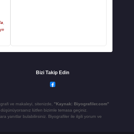
da
,
ye
Bizi Takip Edin
ografi ve makaleyi, sitenizde,
"Kaynak: Biyografiler.com"
yı düşünüyorsanız lütfen bizimle temasa geçiniz.
 yanıtlar bulabilirsiniz. Biyografiler ile ilgili yorum ve