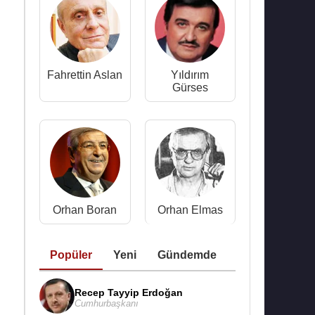
Fahrettin Aslan
Yıldırım
Gürses
Orhan Boran
Orhan Elmas
Popüler
Yeni
Gündemde
n
Recep Tayyip Erdoğan
Cumhurbaşkanı