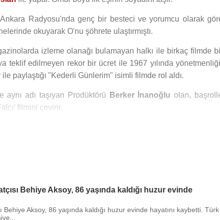
 Ankara Radyosu'nda genç bir besteci ve yorumcu olarak gör
hnelerinde okuyarak O'nu şöhrete ulaştırmıştı.
 gazinolarda izleme olanağı bulamayan halkı ile birkaç filmde bi
ya teklif edilmeyen rekor bir ücret ile 1967 yılında yönetmenliğ
y
ile paylaştığı "Kederli Günlerim" isimli filmde rol aldı.
ile aynı adı taşıyan Prodüktörü
Berker İnanoğlu
olan, başrolle
alcı’ filmini çevirir.
’li yılların başında kendini emekliye ayırarak inzivaya çekildi.
Behiye Aksoy ne yazık ki şimdi hiç kimseyi hatırlayamamaktadı
artarak İstanbul’da bir huzurevinde yaşamayı tercih etmiştir.
aldığı huzurevinde 31 Mayıs
2015
tarihinde 86 yaşında hayatı
tçısı Behiye Aksoy, 86 yaşında kaldığı huzur evinde
ı Behiye Aksoy, 86 yaşında kaldığı huzur evinde hayatını kaybetti. Türk
iye...