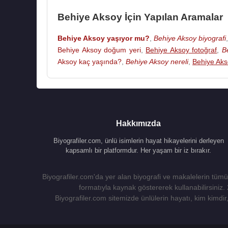
Sizin İçin Seçtiklerimiz (Yavuz Plak)
Behiye Aksoy İçin Yapılan Aramalar
Anılarla Sadettin Kaynak (Yavuz Plak)
Unutulmayanlar 1 (Coşkun Plak)
Behiye Aksoy yaşıyor mu?
,
Behiye Aksoy biyografi
Çağrı (Lider Plak)
Behiye Aksoy doğum yeri
,
Behiye Aksoy fotoğraf
,
B
Kapın Her Çalındıkça (Coşkun Plak)
Aksoy kaç yaşında?
,
Behiye Aksoy nereli
,
Behiye Aks
Nankör (Harika Plak)
Ölmeyen Nağmeler - Buket 1 (Harika Plak)
Bir Zamanlar 3 (karma) (Ossi Müzik)
Ayrılamayız Artik
At Kadehi elinden
Hakkımızda
Elbet bir gün buluşacağız
Biyografiler.com, ünlü isimlerin hayat hikayelerini derleyen
Bir Kara Sevda
kapsamlı bir platformdur. Her yaşam bir iz bırakır.
Bir garip yolcu
Biyografiler.com'da yer alan biyografi ve makalelerin tümü,
formatıyla kaynak göstererek kullanabilirsiniz.
Kaynak:Biyografiler.com
Biyografiler.com sitemizde ünlülerin hayatı, kim kimdir, 