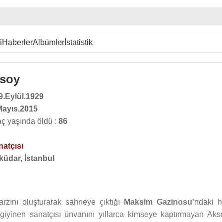
i
Haberler
Albümler
İstatistik
ksoy
9.Eylül.1929
Mayıs.2015
ç yaşında öldü :
86
atçısı
küdar, İstanbul
tarzını oluşturarak sahneye çıktığı
Maksim Gazinosu
’ndaki h
 giyinen sanatçısı ünvanını yıllarca kimseye kaptırmayan Aks