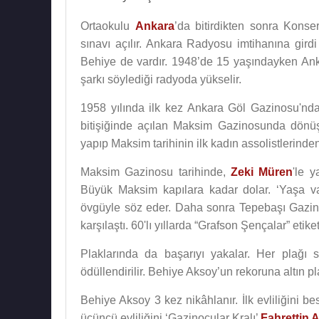
Ortaokulu
Ankara
’da bitirdikten sonra Kons
sınavı açılır. Ankara Radyosu imtihanına girdi
Behiye de vardır. 1948’de 15 yaşındayken Anka
şarkı söylediği radyoda yükselir.
1958 yılında ilk kez Ankara Göl Gazinosu'nd
bitişiğinde açılan Maksim Gazinosunda dön
yapıp Maksim tarihinin ilk kadın assolistlerinde
Maksim Gazinosu tarihinde,
Zeki Müren
'le y
Büyük Maksim kapılara kadar dolar. ‘Yaşa va
övgüyle söz eder. Daha sonra Tepebaşı Gazino
karşılaştı. 60'lı yıllarda “Grafson Şençalar” etike
Plaklarında da başarıyı yakalar. Her plağı satı
ödüllendirilir. Behiye Aksoy’un rekoruna altın plak 
Behiye Aksoy 3 kez nikâhlanır. İlk evliliğini be
üçüncü evliliğini ‘Gazinocular Kralı’
Fahrettin 