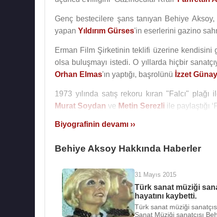
Genç bestecilere şans tanıyan Behiye Aksoy,
yapan
Yıldırım Gürses
'in eserlerini gazino sa
Erman Film Şirketinin teklifi üzerine kendisini
olsa buluşmayı istedi. O yıllarda hiçbir sanatçı
Orhan Elmas
'ın yaptığı, başrolünü
İzzet Güna
1973 yılında satış rekoru kıran "Falcı" plağı 
Murat Soydan
ve
Metin Serezli
ile paylaştığı ‘F
Biyografinin devamı ››
Behiye Aksoy, gazino döneminin sona erdiği 1980
2001 yılında
alzheimer
hastalığına yakalanan 
Behiye Aksoy Hakkında Haberler
2011 yılında birikimlerinin tamamını elinden çık
31 Mayıs 2015
Türk Sanat Müziği sanatçısı Behiye Aksoy, k
Türk sanat müziği sana
kaybetti.
hayatını kaybetti.
Türk sanat müziği sanatçıs
Evlilikleri
:
Sanat Müziği sanatçısı Beh