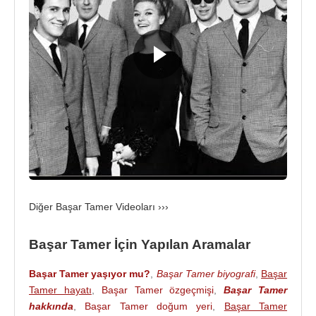
(kontrbas),
Vasfi Uçaroğlu
(bateri) ve diğer solistler
Erol Büyükburç
ve
Ayla Dikmen
ile katıldı. Bu
orkestra,
Türkiye
'de "Milli Orkestra" olarak
adlandırılmıştır. Bu Orkestra’nın, o yıl Balkan
birinciliğini kazanması, büyük bir olay oldu tüm
ülkede.
O yılların ünlü sinema ve
müzik dergisi “
Ses dergisi
”in
11 Eylül 1965 tarihli sayısının
kapağında, Millî Orkestra’nın
üç solisti yer almıştı. Bu resimde,
Başar Tamer
Diğer Başar Tamer Videoları ›››
merdivende oturuyor, yanında
Ayla Dikmen
ve
ayakta
Erol Büyükburç
. Bugün hayatta olmayan
Başar Tamer İçin Yapılan Aramalar
Türk pop müziğinin bu üç ünlü ismi bir arada.
Başar Tamer yaşıyor mu?
,
Başar Tamer biyografi
,
Başar
Bulgaristan
’ın Burgaz kentinde düzenlenen
Tamer hayatı
,
Başar Tamer özgeçmişi
,
Başar Tamer
yarışmada Başar Tamer şu şarkıları söylemişti
hakkında
,
Başar Tamer doğum yeri
,
Başar Tamer
büyük coşkular içinde, unutulmaz alkışlar alarak: