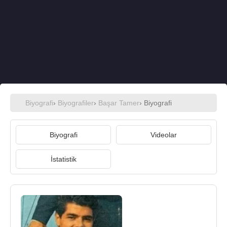
Biyografi
›
Biyografiler
›
Başar Tamer
› Biyografi
Biyografi
Videolar
İstatistik