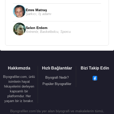
Emre Matraş
Şarkıcı
,
İş adamı
Selen Erdem
Antrenör
,
Basketbolcu
,
Sporcu
Hakkımızda
Hızlı Bağlantılar
Bizi Takip Edin
Biyografiler.com, ünlü
Biyografi Nedir?
isimlerin hayat
Popüler Biyografiler
hikayelerini derleyen
kapsamlı bir
platformdur. Her
yaşam bir iz bırakır.
Biyografiler.com'da yer alan biyografi ve makalelerin tümü,