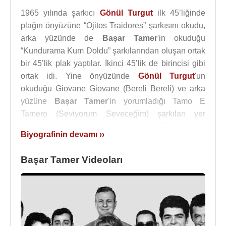
1965 yılında şarkıcı
Gönül Turgut
ilk 45’liğinde
plağın önyüzüne “Ojitos Traidores” şarkısını okudu,
arka yüzünde de
Başar Tamer
'in okuduğu
“Kundurama Kum Doldu” şarkılarından oluşan ortak
bir 45’lik plak yaptılar. İkinci 45’lik de birincisi gibi
ortak idi. Yine önyüzünde
Gönül Turgut
'un
okuduğu Giovane Giovane (Bereli Bereli) ve arka
yüzüne
Başar Tamer
'in yorumladığı Tamo E
Tamero (Seviyorum Seveceğim) şarkıları yer
alıyordu ve orkestra yine
Kadri Ünalan
ve
Biyografinin devamı ››
Arkadaşlaı Orkestrası idi.
Başar Tamer Videoları
Başar Tamer
solist olarak, 1965 yılında
Bulgaristan
’ın Burgaz kentinde düzenlenen
Balkan Ezgileri Müzik Festivali'ne
Şerif
Yüzbaşıoğlu
(şef, piyano, org),
Yurdaer Doğulu
(solo gitar),
Erol Erginer
(tenor saksafon, flüt),
Ersin Ünlüsoy
(ritim gitar),
Alper Feyman