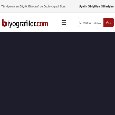
Türkiye’nin en Büyük Biyografi ve Otobiyografi Sitesi
Üyelik Girişi
Üye Ol
İletişim
☰
Ara