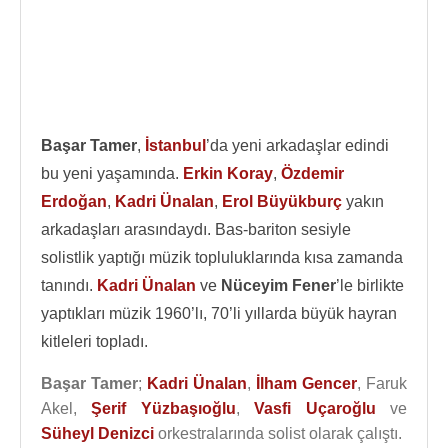
Başar Tamer
,
İstanbul
’da yeni arkadaşlar edindi
bu yeni yaşamında.
Erkin Koray
,
Özdemir
Erdoğan
,
Kadri Ünalan
,
Erol Büyükburç
yakın
arkadaşları arasındaydı. Bas-bariton sesiyle
solistlik yaptığı müzik topluluklarında kısa zamanda
tanındı.
Kadri Ünalan
ve
Nüceyim Fener
’le birlikte
yaptıkları müzik 1960’lı, 70’li yıllarda büyük hayran
kitleleri topladı.
Başar Tamer
;
Kadri Ünalan
,
İlham Gencer
, Faruk
Akel,
Şerif Yüzbaşıoğlu
,
Vasfi Uçaroğlu
ve
Süheyl Denizci
orkestralarında solist olarak çalıştı.