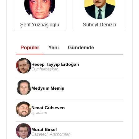
1969 - Niksar'ın Fidanları / Gidiyom Gidemiyom
1970 - Aşka Veda, Elveda Elveda / Yalnızım Ben
Her An
1970 - Yaşıyamam / Merhaba Oldu Elveda
Şerif Yüzbaşıoğlu
Süheyl Denizci
Kaynak:Biyografiler.com
Popüler
Yeni
Gündemde
Recep Tayyip Erdoğan
Cumhurbaşkanı
Medyum Memiş
Necat Gülseven
İş adamı
Murat Birsel
Gazeteci
,
Anchorman