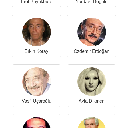
Erol Büyükburç
Yurdaer Doğulu
Başar Tamer
, 1994 yılında
İstanbul
’da 56 yaşında
kalp krizi nedeni ile ölmüştür.
45’lik plakları
:
1965 - Ojitos Traidores (
Gönül Turgut
'un okuduğu)
/ (Başar Tamer'in okuduğu) Kundurama Kum Doldu
1965 - Giovane Giovane (Bereli Bereli) (
Gönül
Erkin Koray
Özdemir Erdoğan
Turgut
'un okuduğu) / (Başar Tamer'in okuduğu)
Tamo E Tamero (Seviyorum Seveceğim)
1965 - Eminem / Rumba (
Kadri Ünalan
ve
Arkadaşları Orkestrası ile)
1965 - Makaram Sarı Bağlar / Yavuz Geliyor Yavuz
(
Gönül Turgut
ile birlikte)
1969 - Ayrı Masaları / Bu Son Şarkım
Vasfi Uçaroğlu
Ayla Dikmen
1969 - Gün Doğmadan Neler Doğar / Bir Gece
1969 - Özlemekten Yoruldum / Bu Aşkın Sonunu
Hiç Düşünmedin Mi?