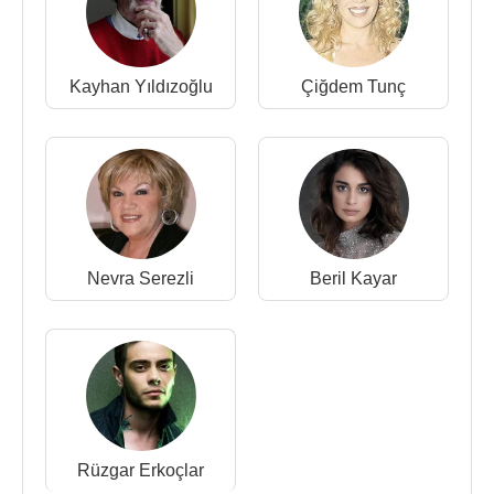
1999 - Demir Leblebi (TV Filmi)
1999 - Aşkın Dağlarda Gezer (TV Dizisi)
1999 - Ah Bir Zengin Olsam (TV Dizisi)
Kayhan Yıldızoğlu
Çiğdem Tunç
1998 - İkinci Bahar (TV Dizisi)
1997 - Bir Umut (TV Dizisi)
1997 - Baba Evi (TV Dizisi)
1993 - Süper Baba (TV Dizisi)
Kaynak:Biyografiler.com
Nevra Serezli
Beril Kayar
Rüzgar Erkoçlar