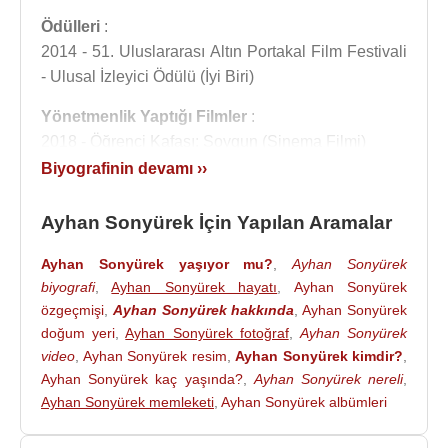
Ödülleri
:
2014 - 51. Uluslararası Altın Portakal Film Festivali
- Ulusal İzleyici Ödülü (İyi Biri)
Yönetmenlik Yaptığı Filmler
:
2018 - Öğrenci Kafası: Soygun (Sinema Filmi)
2014 - İyi Biri (Sinema Filmi)
Biyografinin devamı ››
2006 - Unutulmayanlar (Sinema Filmi)
Ayhan Sonyürek İçin Yapılan Aramalar
Senaryoları
:
2018 - Öğrenci Kafası: Soygun (Sinema Filmi)
Ayhan Sonyürek yaşıyor mu?
,
Ayhan Sonyürek
2014 - İyi Biri (Sinema Filmi)
biyografi
,
Ayhan Sonyürek hayatı
,
Ayhan Sonyürek
2013 - Benim İçin Üzülme (2. Sezon) (TV Dizisi)
özgeçmişi
,
Ayhan Sonyürek hakkında
,
Ayhan Sonyürek
2011 - Mavi Kelebekler (TV Dizisi)
doğum yeri
,
Ayhan Sonyürek fotoğraf
,
Ayhan Sonyürek
2011 - Herşeye Rağmen (TV Dizisi)
video
,
Ayhan Sonyürek resim
,
Ayhan Sonyürek kimdir?
,
Ayhan Sonyürek kaç yaşında?
,
Ayhan Sonyürek nereli
,
2010 - Karadağlar (TV Dizisi)
Ayhan Sonyürek memleketi
,
Ayhan Sonyürek albümleri
2009 - Kül ve Ateş (TV Dizisi)
2009 - Hanımın Çiftliği (1. Sezon ) (TV Dizisi)