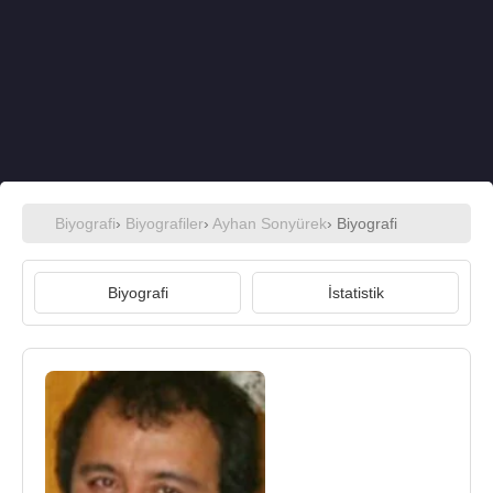
Biyografi
›
Biyografiler
›
Ayhan Sonyürek
› Biyografi
Biyografi
İstatistik