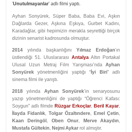
'
Unutulmayanlar
' adlı filmi yaptı.
Ayhan Sonyürek, Süper Baba, Baba Evi, Aşkın
Dağlarda Gezer, Aşkına Eşkıya, Gurbet Kadını,
Karadağlar, gibi hepimizin merakla seyrettiği birçok
dizinin senarist kadrosunda olmuştur.
2014
yılında başkanlığını
Yılmaz Erdoğan
'ın
üstlendiği 51. Uluslararası
Antalya
Altın Portakal
Ulusal Uzun Metraj Film Yarışması’nda
Ayhan
Sonyürek
yönetmenliğini yaptığı “
İyi Biri
” adlı
sinema filmi ile yarıştı.
2018
yılında
Ayhan Sonyürek
’in senaryosunu
yazıp yönetmenliğini de yaptığı “Öğrenci Kafası:
Soygun” adlı filmde
Rüzgar Erkoçlar
,
Beril Kayar
,
İlayda Fidanlık
,
Tolgar Özaltındere
,
Emel Çetin
,
Kaan Deringöl
,
Oben Onur
,
Merve Akaydın
,
Mustafa Gültekin
,
Nejmi Aykar
rol almıştır.