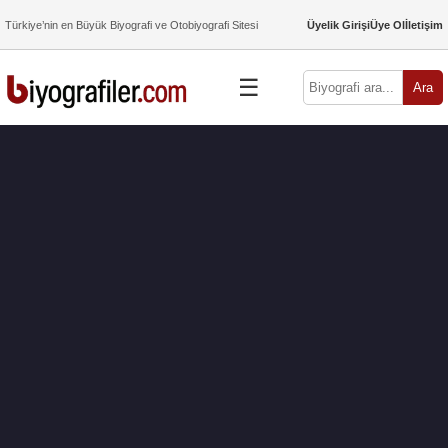
Türkiye’nin en Büyük Biyografi ve Otobiyografi Sitesi
Üyelik Girişi
Üye Ol
İletişim
☰
Ara