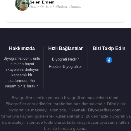
Selen Erdem
Antrenör
,
Basketbolcu
,
Sporcu
Hakkımızda
Hızlı Bağlantılar
Bizi Takip Edin
Biyografiler.com, ünlü
Biyografi Nedir?
isimlerin hayat
Popüler Biyografiler
hikayelerini derleyen
kapsamlı bir
platformdur. Her
yaşam bir iz bırakır.
Biyografiler.com'da yer alan biyografi ve makalelerin tümü,
Biyografiler.com editörleri tarafından hazırlanmaktadır. Dilediğiniz
biyografi ve makaleyi, sitenizde,
"Kaynak: Biyografiler.com"
formatıyla kaynak göstererek kullanabilirsiniz. 20'den fazla biyografi ya
da makaleyi, sitenizde toplu olarak kullanmayı düşünüyorsanız lütfen
bizimle temasa geçiniz.