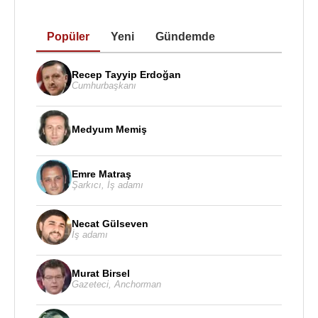
Popüler
Yeni
Gündemde
Recep Tayyip Erdoğan
Cumhurbaşkanı
Medyum Memiş
Emre Matraş
Şarkıcı
,
İş adamı
Necat Gülseven
İş adamı
Murat Birsel
Gazeteci
,
Anchorman