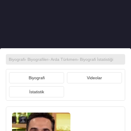
Biyografi
›
Biyografiler
›
Arda Türkmen
› Biyografi İstatistiği
Biyografi
Videolar
İstatistik