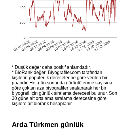
400
200
0
19.10.2025
01.01.2022
05.11.2022
09.09.2023
13.07.2024
17.05.2025
22.03.2026
04.06.2022
08.04.2023
10.02.2024
14.12.2024
* Düşük değer daha positif anlamdadır.
* BioRank değeri Biyografiler.com tarafından
kişilerin popülerlik derecelerine göre verilen bir
puandır. Her gün sonunda görüntülenme sayısına
göre çoktan aza biyografiler sıralanarak her bir
biyografi için günlük sıralama derecesi bulunur. Son
30 güne ait ortalama sıralama derecesine göre
kişilere ait biorank hesaplanır.
Arda Türkmen günlük