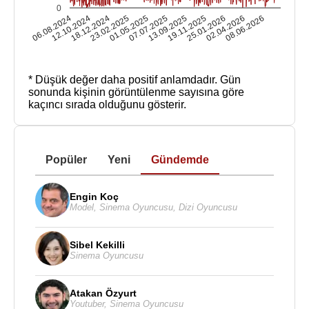
0
06.08.2024
12.10.2024
18.12.2024
23.02.2025
01.05.2025
07.07.2025
13.09.2025
19.11.2025
25.01.2026
02.04.2026
08.06.2026
* Düşük değer daha positif anlamdadır.
Gün
sonunda kişinin görüntülenme sayısına göre
kaçıncı sırada olduğunu gösterir.
Popüler
Yeni
Gündemde
Engin Koç
Model
,
Sinema Oyuncusu
,
Dizi Oyuncusu
Sibel Kekilli
Sinema Oyuncusu
Atakan Özyurt
Youtuber
,
Sinema Oyuncusu