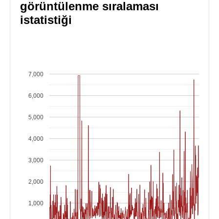
görüntülenme sıralaması
istatistiği
7,000
6,000
5,000
4,000
3,000
2,000
1,000