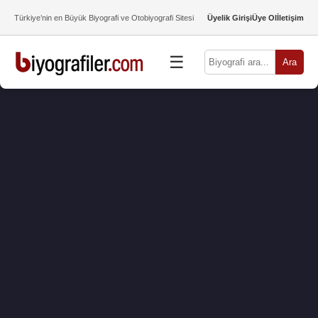
Türkiye’nin en Büyük Biyografi ve Otobiyografi Sitesi
Üyelik Girişi
Üye Ol
İletişim
☰
Ara