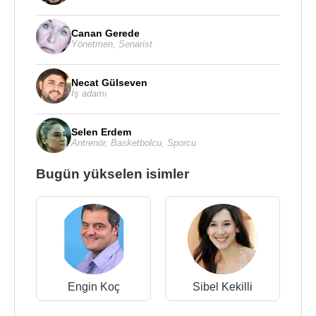
Canan Gerede
Yönetmen
,
Senarist
Necat Gülseven
İş adamı
Selen Erdem
Antrenör
,
Basketbolcu
,
Sporcu
Bugün yükselen isimler
Engin Koç
Sibel Kekilli