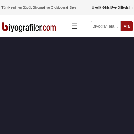
Türkiye’nin en Büyük Biyografi ve Otobiyografi Sitesi
Üyelik Girişi
Üye Ol
İletişim
☰
Ara