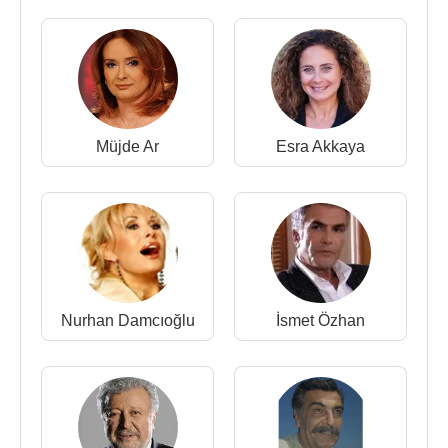
1976 - İntikam Meleği / Kadın Hamlet (Sinema
Filmi)
1977 - Güneşli Bataklık (Cemal)(Sinema Filmi)
1977 - Sevgili Dayım (Hulusi Enişte) (Sinema Filmi)
1986 - Davacı (Hakim Süha Bey) (Sinema Filmi)
1986 - Kanca (Şahin) (Sinema Filmi)
Müjde Ar
Esra Akkaya
1992 - 2002 - Mahallenin Muhtarları (Emlakçı İhsan)
(Tv Dizisi)
1995 - Çiçek Taksi (Tv Dizisi)
1995 - Palavra Aşklar (Zamping)(Tv Dizisi)
1996 - Eşkıya
1997 - İskele Sokak (Tv Dizisi)
1996 - Gurbetçiler (Tv Dizisi)
Nurhan Damcıoğlu
İsmet Özhan
2000 - Çilekli Pasta (Tv Filmi)
2000 - Dadı (Solmaz Demir)(Tv Dizisi)
2000 - Bedel (Tv Dizisi)
2000 - Hiç Bana Sordun mu? (Tv Dizisi)
2001 - Benimle Evlenir misin (Tv Dizisi)