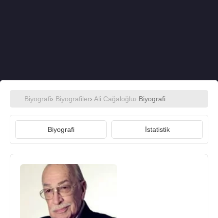
Biyografi
›
Biyografiler
›
Ali Cağaloğlu
› Biyografi
Biyografi
İstatistik