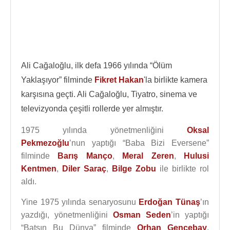
Ali Cağaloğlu, ilk defa 1966 yılında “Ölüm
Yaklaşıyor” filminde
Fikret Hakan
'la birlikte kamera
karşısına geçti. Ali Cağaloğlu, Tiyatro, sinema ve
televizyonda çeşitli rollerde yer almıştır.
1975 yılında yönetmenliğini
Oksal
Pekmezoğlu
’nun yaptığı “Baba Bizi Eversene”
filminde
Barış Manço
,
Meral Zeren
,
Hulusi
Kentmen
,
Diler Saraç
,
Bilge Zobu
ile birlikte rol
aldı.
Yine 1975 yılında senaryosunu
Erdoğan Tünaş
’ın
yazdığı, yönetmenliğini
Osman Seden
’in yaptığı
“Batsın Bu Dünya” filminde
Orhan Gencebay
,