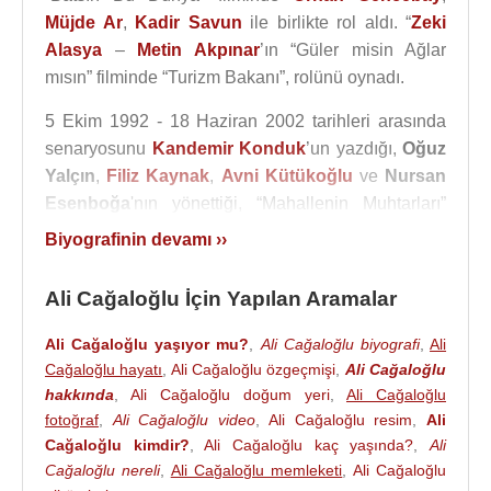
Müjde Ar
,
Kadir Savun
ile birlikte rol aldı. “
Zeki
Alasya
–
Metin Akpınar
’ın “Güler misin Ağlar
mısın” filminde “Turizm Bakanı”, rolünü oynadı.
5 Ekim 1992 - 18 Haziran 2002 tarihleri arasında
senaryosunu
Kandemir Konduk
’un yazdığı,
Oğuz
Yalçın
,
Filiz Kaynak
,
Avni Kütükoğlu
ve
Nursan
Esenboğa
'nın yönettiği, “Mahallenin Muhtarları”
dizisinde “Emlakçı İhsan” karakteriyle rol aldı.
Biyografinin devamı ››
Dizide
Erkan Can
Temel (Kıvırcık) karakterini
canlandırırken; diğer rollerde
Aydan Burhan
,
Esra
Ali Cağaloğlu İçin Yapılan Aramalar
Akkaya
,
Cihat Tamer
,
Sevil Üstekin
,
Yalçın
Gülhan
,
Leman Çıdamlı
,
İsmet Özhan
,
Açelya
Ali Cağaloğlu yaşıyor mu?
,
Ali Cağaloğlu biyografi
,
Ali
Akkoyun
,
Filiz Taçbaş
,
Sümer Tilmaç
,
Suna
Cağaloğlu hayatı
,
Ali Cağaloğlu özgeçmişi
,
Ali Cağaloğlu
Selen
hakkında
,
Sezai Aydın
,
Ali Cağaloğlu doğum yeri
,
Mümtaz Sevinç
,
,
Ali Cağaloğlu
Zafer Önen
,
fotoğraf
,
Ali Cağaloğlu video
,
Ali Cağaloğlu resim
,
Ali
Nurhan Damcıoğlu
,
Nezih Tuncay
gibi isimler
Cağaloğlu kimdir?
,
Ali Cağaloğlu kaç yaşında?
,
Ali
oynamıştır.
Cağaloğlu nereli
,
Ali Cağaloğlu memleketi
,
Ali Cağaloğlu