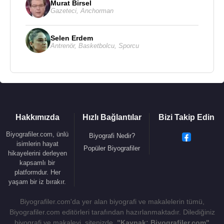
Murat Birsel
Dizisi)
Gazeteci
,
Anchorman
2009 - Papatyam (Tv Dizisi)
Selen Erdem
Antrenör
,
Basketbolcu
,
Sporcu
Kaynak:Biyografiler.com
Hakkımızda
Hızlı Bağlantılar
Bizi Takip Edin
Biyografiler.com, ünlü
Biyografi Nedir?
isimlerin hayat
Popüler Biyografiler
hikayelerini derleyen
kapsamlı bir
platformdur. Her
yaşam bir iz bırakır.
Biyografiler.com'da yer alan biyografi ve makalelerin tümü,
Biyografiler.com editörleri tarafından hazırlanmaktadır. Dilediğiniz
biyografi ve makaleyi, sitenizde,
"Kaynak: Biyografiler.com"