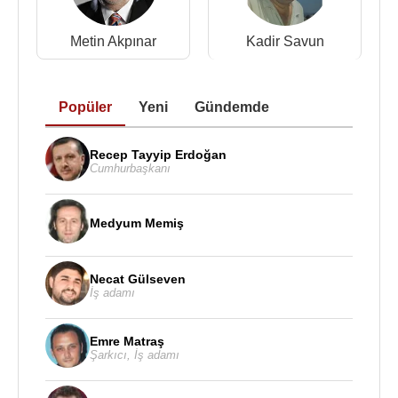
2002 - Koçum Benim (Tv Dizisi)
2002 - Yeter Anne (Tv Dizisi)
Metin Akpınar
Kadir Savun
2003 - Alacakaranlık (Kamber Çağlayan)(Tv Dizisi)
2003 - Ömerçip (Arabadaki adam)(Sinema Filmi)
2004 - Tatil Aşkları (Tv Dizisi)
Popüler
Yeni
Gündemde
2004 - Biz Boşanıyoruz (Hikmet Paktenesir) (Tv
Dizisi)
Recep Tayyip Erdoğan
2004 - Hayat Bilgisi (Tv Dizisi)
Cumhurbaşkanı
2004 - Tatil Aşkları (Tv Dizisi)
2005 - Beşinci Boyut (Tv Dizisi)
Medyum Memiş
2005 - Cennet Mahallesi (Beter Ali’nin dedesi) (Tv
Dizisi)
2006 - Sahte Prenses (Tv Dizisi)
Necat Gülseven
İş adamı
2006 - İki Aile (Tv Dizisi)
2007 - Hakkını Helal Et (Tv Dizisi)
Emre Matraş
2008 - Kollama (Tv Dizisi)
Şarkıcı
,
İş adamı
2007 - Umut (Dr. Mahir Unahtar) (Sinema Filmi)
2009 - Kırık Kalpler - Ritmini Arayan Kalpler (Tv