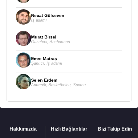
1978 - Kalp Kalbe Karşıdır
1977 - Kimin Eli Kimin Cebinde
Necat Gülseven
1977 - Aşk Dönemeci
İş adamı
1976 - Tavşan Kızlar
1976 - Unutamam Seni
Murat Birsel
1975 - Üç Yaman Bakire
Gazeteci
,
Anchorman
1975 - Gerdek Gecesi
1974 - Kaynanalar
Emre Matraş
1972 - Damdaki Kemancı
Şarkıcı
,
İş adamı
1972 - Tuzsuz Deli Bekir
1972 - Tatlı Dillim
Selen Erdem
Antrenör
,
Basketbolcu
,
Sporcu
Kaynak:Biyografiler.com
Hakkımızda
Hızlı Bağlantılar
Bizi Takip Edin