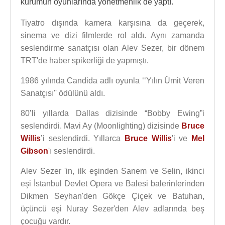
kurumun oyunlarında yönetmenlik de yaptı.
Tiyatro dışında kamera karşısına da geçerek,
sinema ve dizi filmlerde rol aldı. Aynı zamanda
seslendirme sanatçısı olan Alev Sezer, bir dönem
TRT'de haber spikerliği de yapmıştı.
1986 yılında Candida adlı oyunla ‘‘Yılın Ümit Veren
Sanatçısı'' ödülünü aldı.
80’li yıllarda Dallas dizisinde “Bobby Ewing”i
seslendirdi. Mavi Ay (Moonlighting) dizisinde
Bruce
Willis
’i seslendirdi. Yıllarca
Bruce Willis
'i ve
Mel
Gibson
'ı seslendirdi.
Alev Sezer 'in, ilk eşinden Sanem ve Selin, ikinci
eşi İstanbul Devlet Opera ve Balesi balerinlerinden
Dikmen Seyhan'den Gökçe Çiçek ve Batuhan,
üçüncü eşi Nuray Sezer'den Alev adlarında beş
çocuğu vardır.