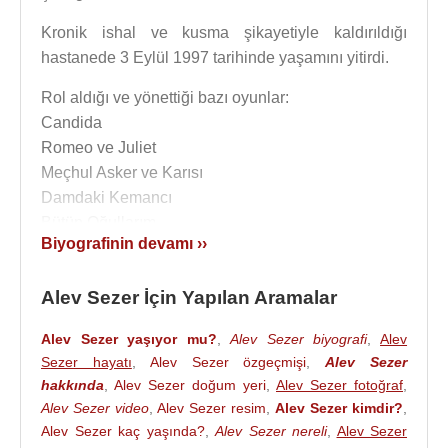
Kronik ishal ve kusma şikayetiyle kaldırıldığı
hastanede 3 Eylül 1997 tarihinde yaşamını yitirdi.
Rol aldığı ve yönettiği bazı oyunlar:
Candida
Romeo ve Juliet
Meçhul Asker ve Karısı
Damdaki Kemancı
Bütün Oğullarım
Biyografinin devamı ››
Mikado'nun Çöpleri
İnsan Maier
Alev Sezer İçin Yapılan Aramalar
Gardiyan
Salıncakta İki Kişi
Alev Sezer yaşıyor mu?
,
Alev Sezer biyografi
,
Alev
Komedi Sanatı
Sezer hayatı
,
Alev Sezer özgeçmişi
,
Alev Sezer
Maymun Davası
hakkında
,
Alev Sezer doğum yeri
,
Alev Sezer fotoğraf
,
Babaannem Yüz Yaşında
Alev Sezer video
,
Alev Sezer resim
,
Alev Sezer kimdir?
,
Amedeus
Alev Sezer kaç yaşında?
,
Alev Sezer nereli
,
Alev Sezer