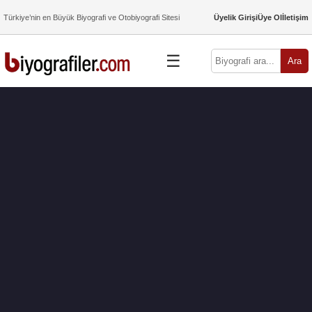
Türkiye’nin en Büyük Biyografi ve Otobiyografi Sitesi
Üyelik Girişi
Üye Ol
İletişim
☰
Ara