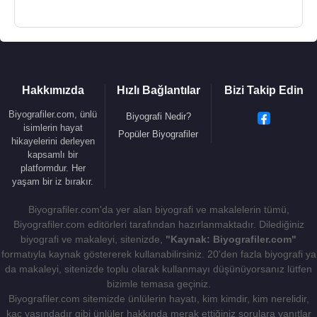
tarihinin önemli isimlerinden biri yapmış ve motor
sporlarındaki mirasını kalıcı hale getirmiştir.
Alan Jones
Amanda Butler Davis ile evlidir ve
Christian Jones adında çocuğu vardır.
Hakkımızda
Hızlı Bağlantılar
Bizi Takip Edin
Biyografiler.com, ünlü
Biyografi Nedir?
isimlerin hayat
Kaynak:Biyografiler.com
Popüler Biyografiler
hikayelerini derleyen
kapsamlı bir
platformdur. Her
yaşam bir iz bırakır.
Biyografiler.com'da yer alan biyografi ve makalelerin tümü,
Biyografiler.com editörleri tarafından hazırlanmaktadır. Dilediğiniz
biyografi ve makaleyi, sitenizde,
"Kaynak: Biyografiler.com"
formatıyla kaynak göstererek kullanabilirsiniz. 20'den fazla biyografi ya
da makaleyi, sitenizde toplu olarak kullanmayı düşünüyorsanız lütfen
bizimle temasa geçiniz.
Biyografiler.com sitemizde ünlülerin hayatı, kim kimdir, kim nerelidir,
kaç yaşındadır gibi ünlüler hakkında merak ettiğiniz sorulara yanıtlar