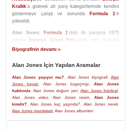
Krallık
’a giderek alt yarış kategorilerinde kendini
göstermeye çalıştı ve sonunda
Formula 1
’e
yükseldi.
Alan Jones
,
Formula 1
’deki ilk yarışına 1975
yılında
İspanya
Grand Prix
’sinde çıktı. Kariyeri
boyunca Hesketh, Hill, Surtees, Shadow, Williams,
Biyografinin devamı ››
Arrows ve Haas Lola gibi takımlar adına yarıştı. İlk
Grand Prix
zaferini 1977
Avusturya
Grand
Alan Jones İçin Yapılan Aramalar
Prix
’sinde kazandı ve bu başarı, onun
Formula
1
’deki yerini güçlendirdi.
Alan Jones yaşıyor mu?
,
Alan Jones biyografi
,
Alan
Jones hayatı
,
Alan Jones özgeçmişi
,
Alan Jones
En büyük başarısını Williams takımıyla elde etti.
hakkında
,
Alan Jones doğum yeri
,
Alan Jones fotoğraf
,
1980 yılında
Formula 1
Dünya Sürücüler
Alan Jones video
,
Alan Jones resim
,
Alan Jones
Şampiyonluğu’nu kazanan
Alan Jones
, Williams’ın
kimdir?
,
Alan Jones kaç yaşında?
,
Alan Jones nereli
,
Formula 1
’de büyük bir güç haline gelmesinde
Alan Jones memleketi
,
Alan Jones albümleri
önemli rol oynadı. Sert, kararlı ve doğrudan yarış
tarzıyla döneminin dikkat çeken pilotlarından biri