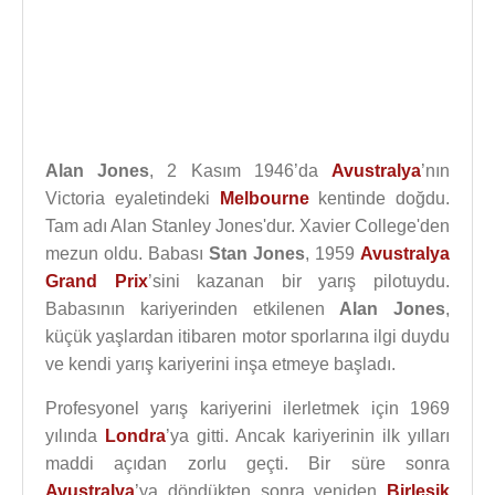
Alan Jones
, 2 Kasım 1946’da
Avustralya
’nın
Victoria eyaletindeki
Melbourne
kentinde doğdu.
Tam adı Alan Stanley Jones'dur. Xavier College'den
mezun oldu. Babası
Stan Jones
, 1959
Avustralya
Grand Prix
’sini kazanan bir yarış pilotuydu.
Babasının kariyerinden etkilenen
Alan Jones
,
küçük yaşlardan itibaren motor sporlarına ilgi duydu
ve kendi yarış kariyerini inşa etmeye başladı.
Profesyonel yarış kariyerini ilerletmek için 1969
yılında
Londra
’ya gitti. Ancak kariyerinin ilk yılları
maddi açıdan zorlu geçti. Bir süre sonra
Avustralya
’ya döndükten sonra yeniden
Birleşik