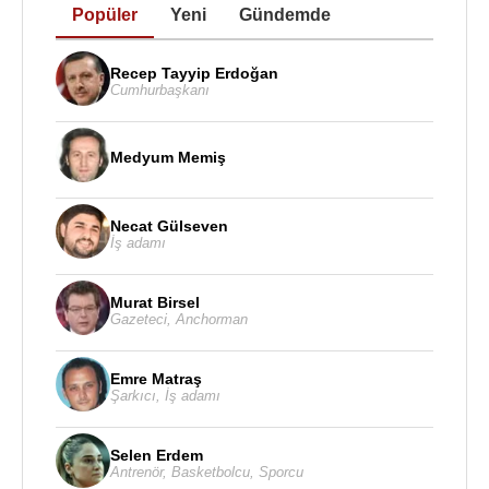
oldu.
Popüler
Yeni
Gündemde
Formula 1
kariyeri boyunca
Alan Jones
, 12
Grand
Recep Tayyip Erdoğan
Prix
zaferi, 24 podyum, 6 pole pozisyonu ve 13 en
Cumhurbaşkanı
hızlı tur elde etti. Son
Formula 1
zaferini 1981
Caesars Palace
Grand Prix
’sinde kazandı.
Formula 1
’deki son yarışına ise 1986
Avustralya
Medyum Memiş
Grand Prix
’sinde çıktı.
Necat Gülseven
Formula 1
kariyerinin ardından
Alan Jones
,
İş adamı
touring car yarışları, spor otomobil yarışları ve farklı
motor sporları projelerinde yer almaya devam etti.
Murat Birsel
Ayrıca motor sporları yorumculuğu ve yayıncılığı
Gazeteci
,
Anchorman
yaparak pist dışındaki kariyerini de yarış dünyasıyla
bağlantılı biçimde sürdürdü.
Emre Matraş
Şarkıcı
,
İş adamı
Alan Jones
,
Avustralya
’nın en başarılı yarış
pilotlarından biri olarak hatırlanır. 1980 yılında
Selen Erdem
kazandığı dünya şampiyonluğu, onu Formula 1
Antrenör
,
Basketbolcu
,
Sporcu