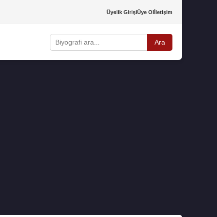
Üyelik Girişi
Üye Ol
İletişim
Ara