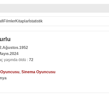
afi
Filmler
Kitaplar
İstatistik
urlu
2.Ağustos.1952
Mayıs.2024
ç yaşında öldü :
72
o Oyuncusu
,
Sinema Oyuncusu
nya