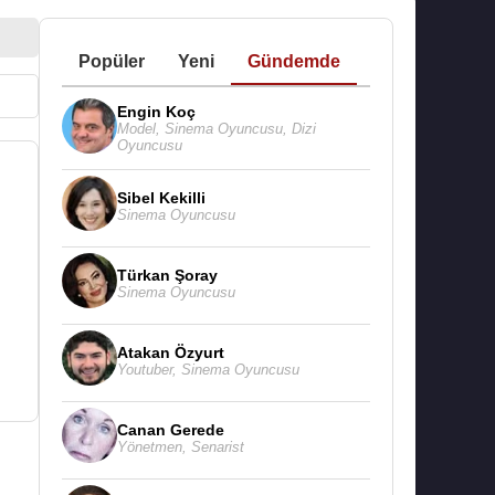
Popüler
Yeni
Gündemde
Engin Koç
Model
,
Sinema Oyuncusu
,
Dizi
Oyuncusu
Sibel Kekilli
Sinema Oyuncusu
Türkan Şoray
Sinema Oyuncusu
Atakan Özyurt
Youtuber
,
Sinema Oyuncusu
Canan Gerede
Yönetmen
,
Senarist