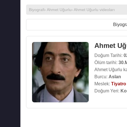
Biyografi
›
Ahmet Uğurlu
›
Ahmet Uğurlu videoları
Biyogr
Ahmet Uğ
Doğum Tarihi:
0
Ölüm tarihi:
30.
Ahmet Uğurlu ka
Burcu:
Aslan
Meslek:
Tiyatr
Doğum Yeri:
Ko