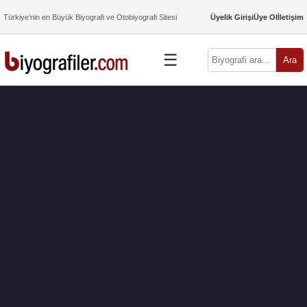
Türkiye’nin en Büyük Biyografi ve Otobiyografi Sitesi
Üyelik Girişi
Üye Ol
İletişim
☰
Ara