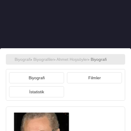
Biyografi
›
Biyografiler
›
Ahmet Hoşsöyler
› Biyografi
Biyografi
Filmler
İstatistik