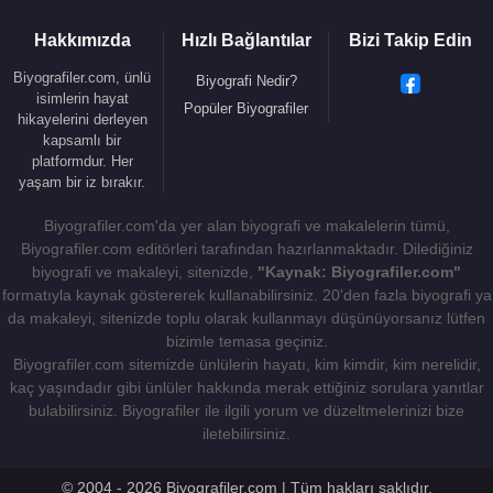
1986 - Azap Rüzgarı (Sinema Filmi)
Hakkımızda
Hızlı Bağlantılar
Bizi Takip Edin
1983 - İllet (Sinema Filmi)
1983 - Aşk Salıncağı (Sinema Filmi)
Biyografiler.com, ünlü
Biyografi Nedir?
isimlerin hayat
1982 - Sevenler Ölmez (Sinema Filmi)
Popüler Biyografiler
hikayelerini derleyen
1982 - Gurbet Kuşları (Ahmet) (Sinema Filmi)
kapsamlı bir
1981 - Dört Kardeşe Dört Gelin (Sinema Filmi)
platformdur. Her
yaşam bir iz bırakır.
Yapım Ekibi :
Biyografiler.com'da yer alan biyografi ve makalelerin tümü,
2013 - Hayat Dediğin (Genel Yönetmen) (TV Dizisi)
Biyografiler.com editörleri tarafından hazırlanmaktadır. Dilediğiniz
1989 - Gece (Yapım Sorumlusu) (Sinema Filmi)
biyografi ve makaleyi, sitenizde,
"Kaynak: Biyografiler.com"
1987 - Aile Pansiyonu (Yapım Sorumlusu) (Sinema
formatıyla kaynak göstererek kullanabilirsiniz. 20'den fazla biyografi ya
Filmi)
da makaleyi, sitenizde toplu olarak kullanmayı düşünüyorsanız lütfen
bizimle temasa geçiniz.
Biyografiler.com sitemizde ünlülerin hayatı, kim kimdir, kim nerelidir,
kaç yaşındadır gibi ünlüler hakkında merak ettiğiniz sorulara yanıtlar
Kaynak:Biyografiler.com
bulabilirsiniz. Biyografiler ile ilgili yorum ve düzeltmelerinizi bize
iletebilirsiniz.
© 2004 - 2026 Biyografiler.com | Tüm hakları saklıdır.