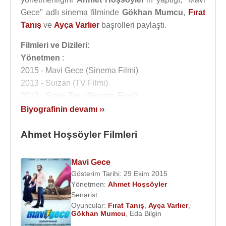
Gece" adlı sinema filminde
Gökhan Mumcu
,
Fırat
Tanış
ve
Ayça Varlıer
başrolleri paylaştı.
Filmleri ve Dizileri:
Yönetmen
:
2015 - Mavi Gece (Sinema Filmi)
2013 - Suizan (TV Filmi)
2013 - Sevgi Taşı (Sinema Filmi)
2010 - Kayıp Madalyon (TV Dizisi)
Biyografinin devamı ››
2007 - Memleket Hikayeleri - Ne Sen Beni Unut Ne
De Ben Seni (TV Filmi)
Ahmet Hoşsöyler Filmleri
2006 - Yalnız Kalpler (TV Dizisi)
2005 - Satıcı (TV Filmi)
Mavi Gece
2005 - Müjgan (TV Filmi)
Gösterim Tarihi: 29 Ekim 2015
2005 - Memleket Hikayeleri: Aşan Bilir Karlı Dağın
Yönetmen:
Ahmet Hoşsöyler
Senarist:
Ardını (TV Filmi)
Oyuncular:
Fırat Tanış
,
Ayça Varlıer
,
2004 - Yol Palas Cinayeti (TV Filmi)
Gökhan Mumcu
,
Eda Bilgin
2003 - Oğlum İçin (TV Dizisi)