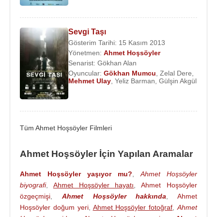
2001 - Şüphenin Gölgesi (Sinema Filmi)
2000 - Üvey Baba (TV Dizisi)
Sevgi Taşı
1999 - Veliler Serdarı / Hasan-ı Basri Hz. (TV Filmi)
Gösterim Tarihi: 15 Kasım 2013
1999 - Küçük Besleme (TV Dizisi)
Yönetmen:
Ahmet Hoşsöyler
1997 - Kaside-i Bürde Şairi / Kaab Bin Züheyr
Senarist:
Gökhan Alan
(Sinema Filmi)
Oyuncular:
Gökhan Mumcu
,
Zelal Dere
,
1996 - Dönüş Yemini (Sinema Filmi)
Mehmet Ulay
,
Yeliz Barman
,
Gülşin Akgül
1994 - Şerefli Müfettiş Şeref (TV Dizisi)
1993 - Zunn-i Mısri Hz. (TV Filmi)
1993 - Ebul Hasan-i Harkani Hz. (TV Filmi)
Tüm Ahmet Hoşsöyler Filmleri
1993 - Ebubekir -i Şıbli Hz. (TV Filmi)
1993 - Bir Küçük Yürek (TV Dizisi)
Ahmet Hoşsöyler İçin Yapılan Aramalar
1993 - Abdullah Bin Tusteri Hz. (TV Filmi)
1991 - Acılar Ve Arzular (Sinema Filmi)
Ahmet Hoşsöyler yaşıyor mu?
,
Ahmet Hoşsöyler
1990 - Çılgın Aşıklar (Sinema Filmi)
biyografi
,
Ahmet Hoşsöyler hayatı
,
Ahmet Hoşsöyler
1990 - Kiralık Anne (Sinema Filmi)
özgeçmişi
,
Ahmet Hoşsöyler hakkında
,
Ahmet
1988 - Tek Başına (Sinema Filmi)
Hoşsöyler doğum yeri
,
Ahmet Hoşsöyler fotoğraf
,
Ahmet
1987 - Kurye (Sinema Filmi)