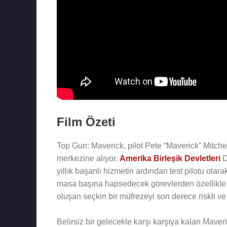
Film Özeti
Top Gun: Maverick, pilot Pete “Maverick” Mitchel
merkezine alıyor.
Amerika Birleşik Devletleri
D
yıllık başarılı hizmetin ardından test pilotu ol
masa başına hapsedecek görevlerden özellikle
oluşan seçkin bir müfrezeyi son derece riskli ve ö
Belirsiz bir gelecekle karşı karşıya kalan Mave