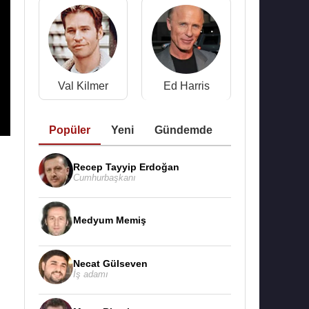
Val Kilmer
Ed Harris
Popüler
Yeni
Gündemde
Recep Tayyip Erdoğan
Cumhurbaşkanı
Medyum Memiş
Necat Gülseven
İş adamı