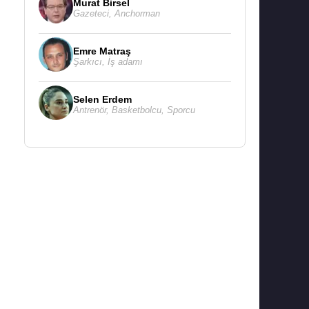
Murat Birsel
Gazeteci
,
Anchorman
Emre Matraş
Şarkıcı
,
İş adamı
Selen Erdem
Antrenör
,
Basketbolcu
,
Sporcu