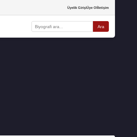
Üyelik Girişi
Üye Ol
İletişim
Ara