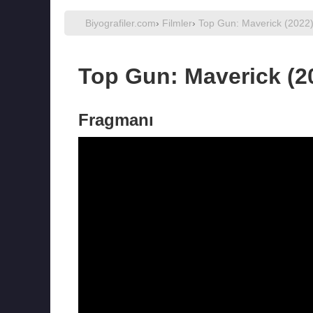
Biyografiler.com
›
Filmler
›
Top Gun: Maverick (2022
Top Gun: Maverick (2
Fragmanı