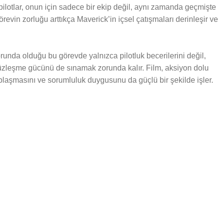
pilotlar, onun için sadece bir ekip değil, aynı zamanda geçmişte
örevin zorluğu arttıkça Maverick’in içsel çatışmaları derinleşir ve
unda olduğu bu görevde yalnızca pilotluk becerilerini değil,
a yüzleşme gücünü de sınamak zorunda kalır. Film, aksiyon dolu
plaşmasını ve sorumluluk duygusunu da güçlü bir şekilde işler.