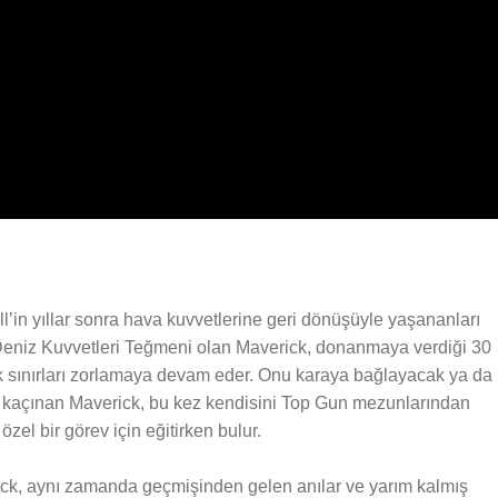
l’in yıllar sonra hava kuvvetlerine geri dönüşüyle yaşananları
eniz Kuvvetleri Teğmeni olan Maverick, donanmaya verdiği 30
arak sınırları zorlamaya devam eder. Onu karaya bağlayacak ya da
 kaçınan Maverick, bu kez kendisini Top Gun mezunlarından
zel bir görev için eğitirken bulur.
rick, aynı zamanda geçmişinden gelen anılar ve yarım kalmış