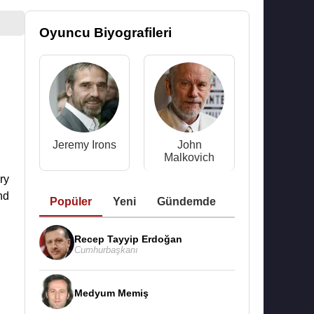
Oyuncu Biyografileri
Jeremy Irons
John
Malkovich
ry
nd
Popüler
Yeni
Gündemde
Recep Tayyip Erdoğan
Cumhurbaşkanı
Medyum Memiş