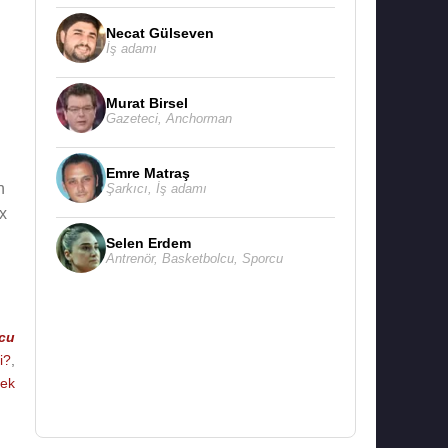
Necat Gülseven
İş adamı
Murat Birsel
Gazeteci
,
Anchorman
Emre Matraş
n
Şarkıcı
,
İş adamı
x
Selen Erdem
Antrenör
,
Basketbolcu
,
Sporcu
cu
i?
,
çek