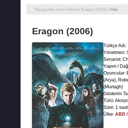
Biyografiler.com
›
Filmler
›
Eragon (2006)
› Film
Eragon (2006)
Türkçe Adı:
Yönetmen:
Senarist:
Ch
Yapım / Dağ
Oyuncular:
(Arya),
Robe
(Murtagh)
Gösterim Ta
Türü: Aksiyo
Süre: 1 saat
Ülke:
ABD