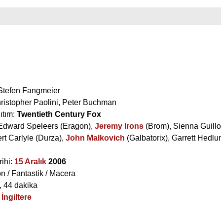
Stefen Fangmeier
ristopher Paolini
,
Peter Buchman
ıtım:
Twentieth Century Fox
Edward Speleers
(Eragon),
Jeremy Irons
(Brom),
Sienna Guillo
rt Carlyle
(Durza),
John Malkovich
(Galbatorix),
Garrett Hedlu
rihi:
15 Aralık
2006
n / Fantastik / Macera
, 44 dakika
/
İngiltere