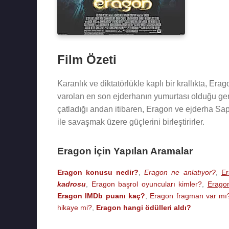
Film Özeti
Karanlık ve diktatörlükle kaplı bir krallıkta, Erag
varolan en son ejderhanın yumurtası olduğu ger
çatladığı andan itibaren, Eragon ve ejderha Saph
ile savaşmak üzere güçlerini birleştirirler.
Eragon İçin Yapılan Aramalar
Eragon konusu nedir?
,
Eragon ne anlatıyor?
,
Er
kadrosu
,
Eragon başrol oyuncuları kimler?
,
Erago
Eragon IMDb puanı kaç?
,
Eragon fragman var mı
hikaye mi?
,
Eragon hangi ödülleri aldı?