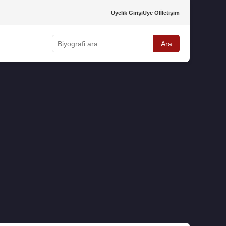
Üyelik Girişi
Üye Ol
İletişim
Ara