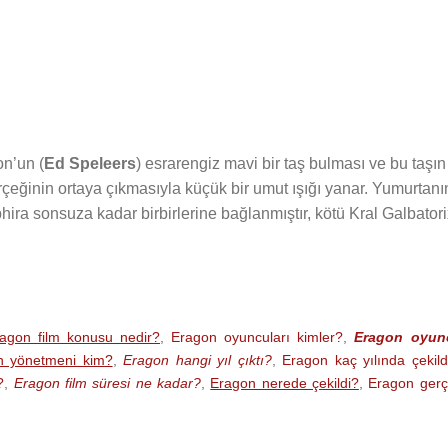
on’un (
Ed Speleers
) esrarengiz mavi bir taş bulması ve bu taşın
çeğinin ortaya çıkmasıyla küçük bir umut ışığı yanar. Yumurtanı
ira sonsuza kadar birbirlerine bağlanmıştır, kötü Kral Galbatori
agon film konusu nedir?
,
Eragon oyuncuları kimler?
,
Eragon oyun
n yönetmeni kim?
,
Eragon hangi yıl çıktı?
,
Eragon kaç yılında çekild
?
,
Eragon film süresi ne kadar?
,
Eragon nerede çekildi?
,
Eragon ger