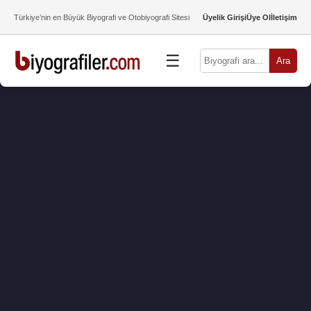
Türkiye’nin en Büyük Biyografi ve Otobiyografi Sitesi
Üyelik Girişi
Üye Ol
İletişim
☰
Ara