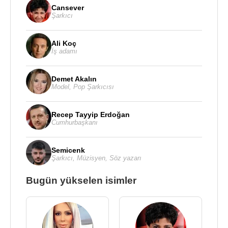
Cansever
Şarkıcı
Ali Koç
İş adamı
Demet Akalın
Model
,
Pop Şarkıcısı
Recep Tayyip Erdoğan
Cumhurbaşkanı
Semicenk
Şarkıcı
,
Müzisyen
,
Söz yazarı
Bugün yükselen isimler