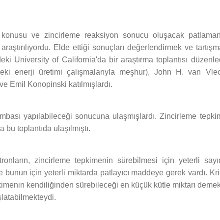
şı konusu ve zincirleme reaksiyon sonucu oluşacak patlaman
 araştırılıyordu. Elde ettiği sonuçları değerlendirmek ve tartış
i University of California'da bir araştırma toplantısı düzenle
eki enerji üretimi çalışmalarıyla meşhur), John H. van Vlec
ve Emil Konopinski katılmışlardı.
bası yapılabileceği sonucuna ulaşmışlardı. Zincirleme tepki
a bu toplantıda ulaşılmıştı.
onların, zincirleme tepkimenin sürebilmesi için yeterli sayı
bunun için yeterli miktarda patlayıcı maddeye gerek vardı. Kri
pkimenin kendiliğinden sürebileceği en küçük kütle miktarı demek
şlatabilmekteydi.