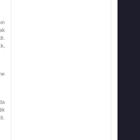
ın
mak
di.
k,
me
da
tik
ti.