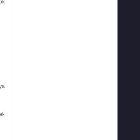
ak
aya
ek