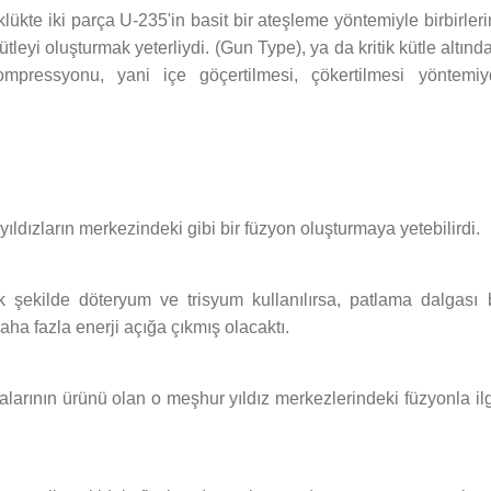
klükte iki parça U-235'in basit bir ateşleme yöntemiyle birbirler
ütleyi oluşturmak yeterliydi. (Gun Type), ya da kritik kütle altınd
ompressyonu, yani içe göçertilmesi, çökertilmesi yöntemiyd
ldızların merkezindeki gibi bir füzyon oluşturmaya yetebilirdi.
şekilde döteryum ve trisyum kullanılırsa, patlama dalgası 
ha fazla enerji açığa çıkmış olacaktı.
alarının ürünü olan o meşhur yıldız merkezlerindeki füzyonla ilg