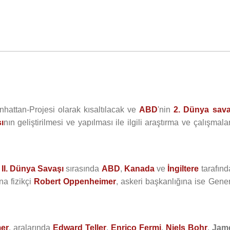
nhattan-Projesi olarak kısaltılacak ve
ABD
'nin
2. Dünya sava
ı
nın geliştirilmesi ve yapılması ile ilgili araştırma ve çalışmala
e
II. Dünya Savaşı
sırasında
ABD
,
Kanada
ve
İngiltere
tarafınd
na fizikçi
Robert Oppenheimer
, askeri başkanlığına ise Gene
er
, aralarında
Edward Teller
,
Enrico Fermi
,
Niels Bohr
,
Jam