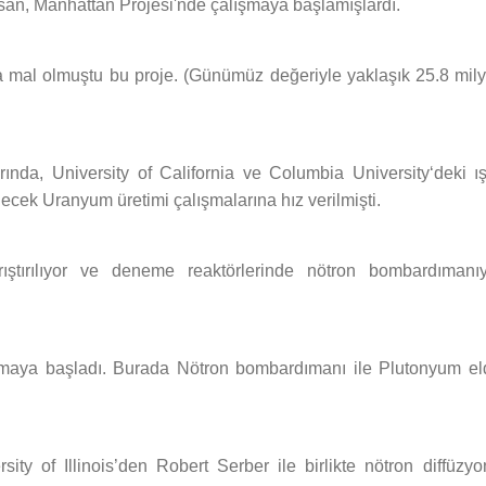
insan, Manhattan Projesi'nde çalışmaya başlamışlardı.
a mal olmuştu bu proje. (Günümüz değeriyle yaklaşık 25.8 mily
rında, University of California ve Columbia University‘deki ış
ecek Uranyum üretimi çalışmalarına hız verilmişti.
tırılıyor ve deneme reaktörlerinde nötron bombardımanıy
lışmaya başladı. Burada Nötron bombardımanı ile Plutonyum el
ity of Illinois’den Robert Serber ile birlikte nötron diffüzyo