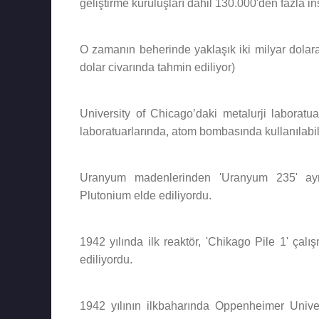
geliştirme kuruluşları dahil 130.000'den fazla 
O zamanın beherinde yaklaşık iki milyar dolar
dolar civarında tahmin ediliyor)
University of Chicago’daki metalurji laboratua
laboratuarlarında, atom bombasında kullanılabil
Uranyum madenlerinden 'Uranyum 235' ayrış
Plutonium elde ediliyordu.
1942 yılında ilk reaktör, 'Chikago Pile 1' ça
ediliyordu.
1942 yılının ilkbaharında Oppenheimer Univers