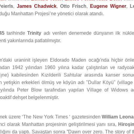
eierls
,
James Chadwick
,
Otto Frisch
,
Eugene Wigner
,
L
duğu Manhattan Projesi’ne yönetici olarak atandı.
45
tarihinde
Trinity
adı verilen denemede dünyanın ilk nükle
i yakınlarında patlatılmıştır.
'daki uraninit işleyen Eldorado Maden ocağı'nda hiçbir önl
dan 1942 yılından 1960 yılına kadar çalıştırılan ve radyoakt
élı̨ne) kabilesinden Kızılderili Sahtular arasında kanser sonu
yetişkin erkekleri ölmüş ve köyün adı "Dullar Köyü" (village 
yılında Peter Blow tarafından yapılan Village of Widows ad
oaktif dehşet belgelenmiştir.
lemek üzere ‘The New York Times ‘ gazetesinden
William Leona
ci olarak Manhattan projesinin geliştirilmesi yanı sıra,
Hiroşi
klığını da yaptı. Savaştan sonra ”Dawn over zero. The story of 