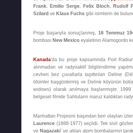
Frank
,
Emilio Serge
,
Felix Bloch
,
Rudolf P
Szilard
ve
Klaus Fuchs
gibi isimlerin de bulun
Proje başarıyla sonuçlanmış,
16 Temmuz 19
bombası
New Mexico
eyaletinin Alamogordo kent
Kanada
'da bu proje kapsamında Port Radium
alınmadan ve radyoaktif bilgilendirme yapılma
cevheri bez çuvallarla taşıttırılan Deline (D
ölümler başgöstermiş ve Deline köyünün bütün 
widows) olarak anılmaya başlanmıştır. 1999 
belgesel filmde Sahtuların maruz kaldıkları rady
Manhattan Projesini başından beri olayları iz
Laurence
(1888-1977) seçildi. Tek sivil gözlem
ve
Nagazaki
’ ye atılan atom bombalarının tanı