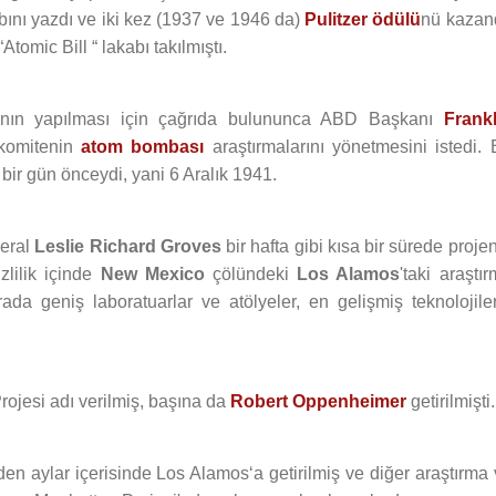
bını yazdı ve iki kez (1937 ve 1946 da)
Pulitzer ödülü
nü kazand
tomic Bill “ lakabı takılmıştı.
ının yapılması için çağrıda bulununca ABD Başkanı
Frankl
 komitenin
atom bombası
araştırmalarını yönetmesini istedi. 
bir gün önceydi, yani 6 Aralık 1941.
neral
Leslie Richard Groves
bir hafta gibi kısa bir sürede proje
zlilik içinde
New Mexico
çölündeki
Los Alamos
'taki araştı
ada geniş laboratuarlar ve atölyeler, en gelişmiş teknolojiler
Projesi adı verilmiş, başına da
Robert Oppenheimer
getirilmişti.
eden aylar içerisinde Los Alamos‘a getirilmiş ve diğer araştırma