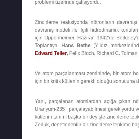
problemi üzerinde çalışıyordu.
Zincirleme reaksiyonda nötronların davranı
davranış modeli ile ilgili hidrodinamik konuları
için Oppenheimer, Haziran 1942'de Berkeley'dek
Toplantıya,
Hans Bethe
(Yıldız merkezlerind
Edward Teller
, Felix Bloch, Richard C. Tolman 
Ve atom parçalanması zemininde, bir atom bom
için bir kritik kütlenin gerekli olduğu sonucuna d
Yani, parçalanan atomlardan açığa çıkan nötr
Uranyum-235 i parçalayabilmesi gerekiyordu ve 
kütlenin tanımı başka bir deyişle zincirleme te
Zorluk, denetlenebilir bir zincirleme tepkime ba