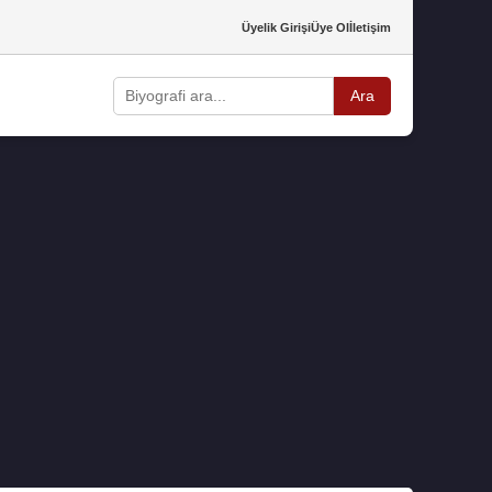
Üyelik Girişi
Üye Ol
İletişim
Ara