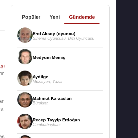
Popüler
Yeni
Gündemde
Erol Aksoy (oyuncu)
Sinema Oyuncusu
,
Dizi Oyuncusu
Medyum Memiş
şı
rın
Aydilge
Müzisyen
,
Yazar
Mahmut Karaaslan
an
Bürokrat
ral
Recep Tayyip Erdoğan
Cumhurbaşkanı
es