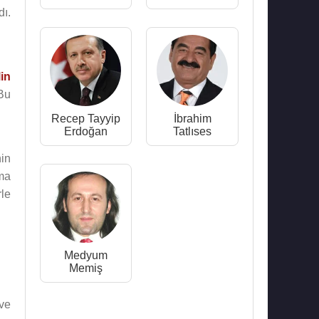
ı.
in
Bu
Recep Tayyip
İbrahim
Erdoğan
Tatlıses
nin
rma
le
Medyum
Memiş
 ve