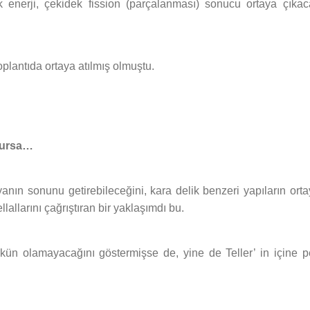
enerji, çekidek fission (parçalanması) sonucu ortaya çıkac
plantıda ortaya atılmış olmuştu.
urursa…
anın sonunu getirebileceğini, kara delik benzeri yapıların ort
lallarını çağrıştıran bir yaklaşımdı bu.
ün olamayacağını göstermişse de, yine de Teller’ in içine p