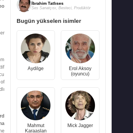
İbrahim Tatlıses
eo
Ses Sanatçısı
,
Besteci
,
Prodüktör
Bugün yükselen isimler
er
em
if
Aydilge
Erol Aksoy
(oyuncu)
cu
of
lı
rd
ma
Mahmut
Mick Jagger
the
Karaaslan