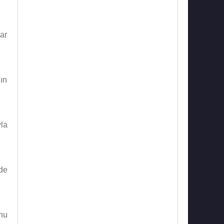
ar
ın
la
de
nu