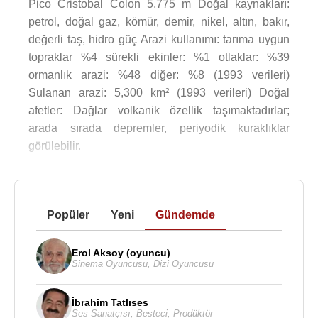
Pico Cristobal Colon 5,775 m Doğal kaynakları:
petrol, doğal gaz, kömür, demir, nikel, altın, bakır,
değerli taş, hidro güç Arazi kullanımı: tarıma uygun
topraklar %4 sürekli ekinler: %1 otlaklar: %39
ormanlık arazi: %48 diğer: %8 (1993 verileri)
Sulanan arazi: 5,300 km² (1993 verileri) Doğal
afetler: Dağlar volkanik özellik taşımaktadırlar;
arada sırada depremler, periyodik kuraklıklar
görülebilir.
Popüler
Yeni
Gündemde
Erol Aksoy (oyuncu)
Sinema Oyuncusu
,
Dizi Oyuncusu
İbrahim Tatlıses
Ses Sanatçısı
,
Besteci
,
Prodüktör