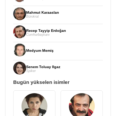
Mahmut Karaaslan
Bürokrat
Recep Tayyip Erdoğan
Cumhurbaşkanı
Medyum Memiş
Senem Toluay Ilgaz
Spiker
Bugün yükselen isimler