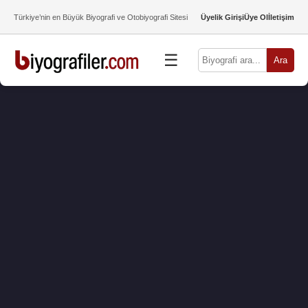
Türkiye’nin en Büyük Biyografi ve Otobiyografi Sitesi
Üyelik Girişi
Üye Ol
İletişim
☰
Ara