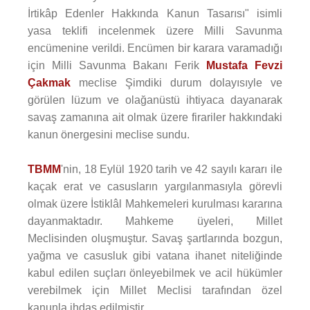
İrtikâp Edenler Hakkında Kanun Tasarısı" isimli
yasa teklifi incelenmek üzere Milli Savunma
encümenine verildi. Encümen bir karara varamadığı
için Milli Savunma Bakanı Ferik
Mustafa Fevzi
Çakmak
meclise Şimdiki durum dolayısıyle ve
görülen lüzum ve olağanüstü ihtiyaca dayanarak
savaş zamanına ait olmak üzere firariler hakkındaki
kanun önergesini meclise sundu.
TBMM
'nin, 18 Eylül 1920 tarih ve 42 sayılı kararı ile
kaçak erat ve casusların yargılanmasıyla görevli
olmak üzere İstiklâl Mahkemeleri kurulması kararına
dayanmaktadır. Mahkeme üyeleri, Millet
Meclisinden oluşmuştur. Savaş şartlarında bozgun,
yağma ve casusluk gibi vatana ihanet niteliğinde
kabul edilen suçları önleyebilmek ve acil hükümler
verebilmek için Millet Meclisi tarafından özel
kanunla ihdas edilmiştir.