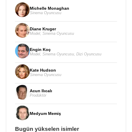
Michelle Monaghan
Sinema Oyuncusu
Diane Kruger
Model
,
Sinema Oyuncusu
Engin Koç
Model
,
Sinema Oyuncusu
,
Dizi Oyuncusu
Kate Hudson
Sinema Oyuncusu
Acun Ilıcalı
Prodüktör
Medyum Memiş
Bugün yükselen isimler