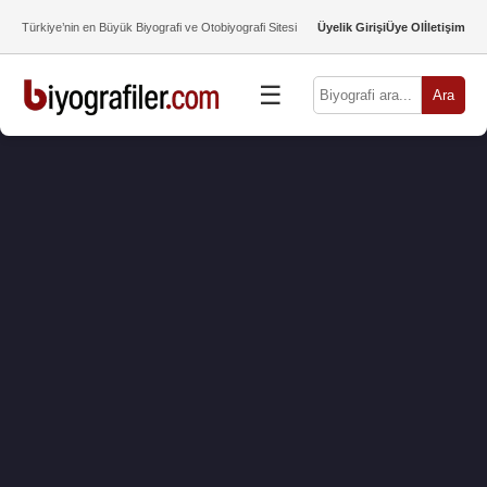
Türkiye’nin en Büyük Biyografi ve Otobiyografi Sitesi
Üyelik Girişi
Üye Ol
İletişim
☰
Ara