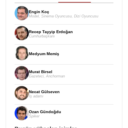
Engin Koç
Model
,
Sinema Oyuncusu
,
Dizi Oyuncusu
Recep Tayyip Erdoğan
Cumhurbaşkanı
Medyum Memiş
Murat Birsel
Gazeteci
,
Anchorman
Necat Gülseven
İş adamı
Ozan Gündoğdu
Spiker