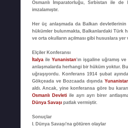
Osmanlı İmparatorluğu, Sırbistan ile de B
imzalamıştır.
Her üç anlaşmada da Balkan devletlerinin 
hükümler bulunmakta, Balkanlardaki Türk h
ve orta okulların açılması gibi hususlara yer 
Elçiler Konferansı
İtalya
ile
Yunanistan
'ın işgaline uğramış v
anlaşmalarda herhangi bir hüküm yoktur. Bu
uğraşıyordu. Konferans 1914 şubat ayınd
Gökçeada ve Bozcaada dışında
Yunanista
aldı. Ancak, yine konferansa göre bu kara
Osmanlı Devleti
ile ayrı ayrı birer antla
Dünya Savaşı
patlak vermiştir.
Sonuçlar
I. Dünya Savaşı
'na götüren olaylar