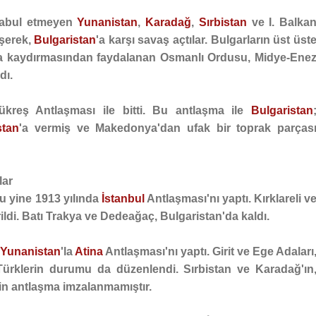
 kabul etmeyen
Yunanistan
,
Karadağ
,
Sırbistan
ve I. Balka
eşerek,
Bulgaristan
'a karşı savaş açtılar. Bulgarların üst üst
tıya kaydırmasından faydalanan Osmanlı Ordusu, Midye-Ene
dı.
ükreş Antlaşması
ile bitti. Bu antlaşma ile
Bulgaristan
stan
'a vermiş ve
Makedonya
'dan ufak bir toprak parças
lar
u yine 1913 yılında
İstanbul
Antlaşması'nı yaptı. Kırklareli v
ldi. Batı Trakya ve Dedeağaç, Bulgaristan'da kaldı.
Yunanistan
'la
Atina
Antlaşması'nı yaptı. Girit ve Ege Adaları
 Türklerin durumu da düzenlendi. Sırbistan ve Karadağ'ın
çin antlaşma imzalanmamıştır.