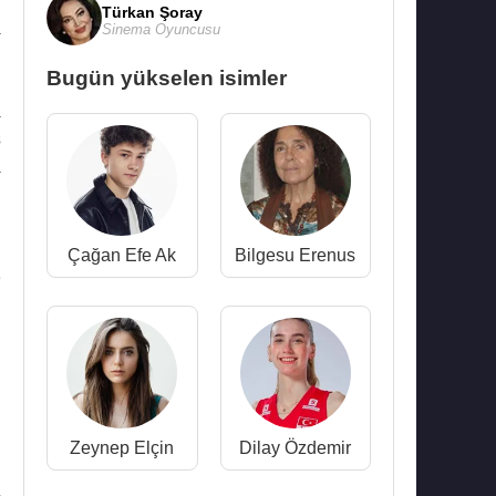
n
Türkan Şoray
a
Sinema Oyuncusu
Bugün yükselen isimler
a
s
a
Çağan Efe Ak
Bilgesu Erenus
e
u
n
Zeynep Elçin
Dilay Özdemir