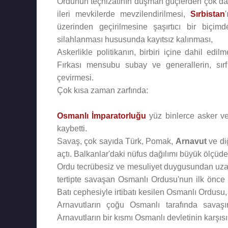
Ordunun teçhizatının düşman güçlerden çok dah
ileri mevkilerde mevzilendirilmesi,
Sırbistan
üzerinden geçirilmesine şaşırtıcı bir biçimd
silahlanması hususunda kayıtsız kalınması,
Askerlikle politikanın, birbiri içine dahil edi
Fırkası mensubu subay ve generallerin, sırf 
çevirmesi.
Çok kısa zaman zarfında:
Osmanlı İmparatorluğu
yüz binlerce asker ve 
kaybetti.
Savaş, çok sayıda Türk, Pomak,
Arnavut
ve di
açtı. Balkanlar'daki nüfus dağılımı büyük ölçüde
Ordu tecrübesiz ve mesuliyet duygusundan uzak
tertipte savaşan Osmanlı Ordusu'nun ilk önce 
Batı cephesiyle irtibatı kesilen Osmanlı Ordusu, 
Arnavutların çoğu Osmanlı tarafında savaş
Arnavutların bir kısmı Osmanlı devletinin karşısı