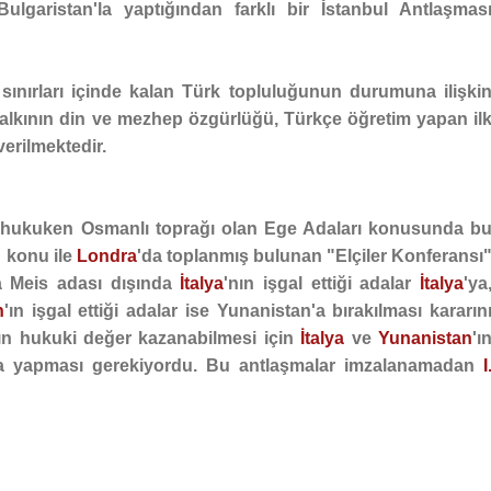
ulgaristan'la yaptığından farklı bir İstanbul Antlaşmas
sınırları içinde kalan Türk topluluğunun durumuna ilişki
alkının din ve mezhep özgürlüğü, Türkçe öğretim yapan il
verilmektedir.
e hukuken Osmanlı toprağı olan Ege Adaları konusunda b
 konu ile
Londra
'da toplanmış bulunan "Elçiler Konferansı
a Meis adası dışında
İtalya
'nın işgal ettiği adalar
İtalya
'ya
n
'ın işgal ettiği adalar ise Yunanistan'a bırakılması kararın
rın hukuki değer kazanabilmesi için
İtalya
ve
Yunanistan
'ı
şma yapması gerekiyordu. Bu antlaşmalar imzalanamadan
I