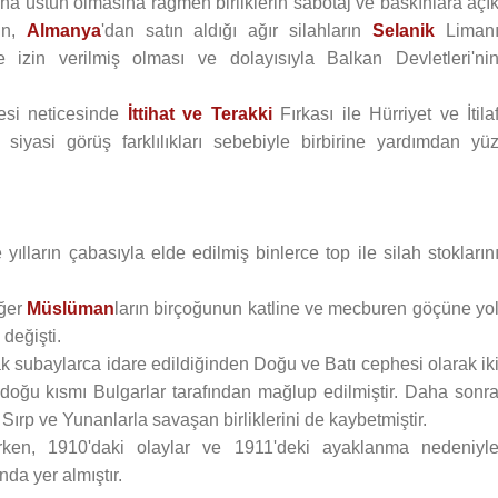
a üstün olmasına rağmen birliklerin sabotaj ve baskınlara açı
'ın,
Almanya
'dan satın aldığı ağır silahların
Selanik
Liman
e izin verilmiş olması ve dolayısıyla Balkan Devletleri'ni
lmesi neticesinde
İttihat ve Terakki
Fırkası ile Hürriyet ve İtila
siyasi görüş farklılıkları sebebiyle birbirine yardımdan yü
yılların çabasıyla elde edilmiş binlerce top ile silah stokların
ğer
Müslüman
ların birçoğunun katline ve mecburen göçüne yo
 değişti.
 subaylarca idare edildiğinden Doğu ve Batı cephesi olarak ik
doğu kısmı Bulgarlar tarafından mağlup edilmiştir. Daha sonr
Sırp ve Yunanlarla savaşan birliklerini de kaybetmiştir.
ırken, 1910'daki olaylar ve 1911'deki ayaklanma nedeniyl
nda yer almıştır.