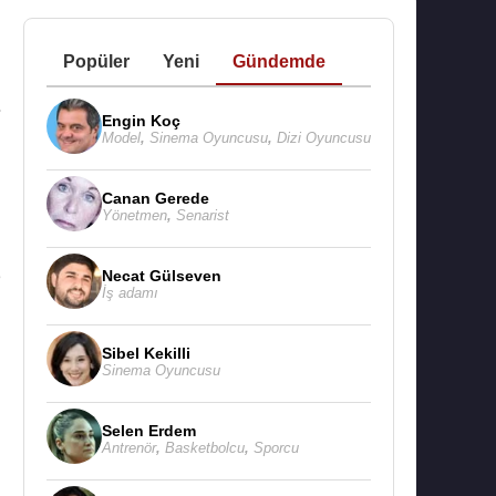
Popüler
Yeni
Gündemde
Engin Koç
Model
,
Sinema Oyuncusu
,
Dizi Oyuncusu
Canan Gerede
Yönetmen
,
Senarist
3
Necat Gülseven
İş adamı
n
Sibel Kekilli
Sinema Oyuncusu
ı
n
Selen Erdem
Antrenör
,
Basketbolcu
,
Sporcu