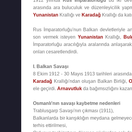
1912 yılında
Rus İmparatorluğu
bu iki devl
arasında ara buluculuk ve düzenleyicilik ya
Yunanistan
Krallığı ve
Karadağ
Krallığı da katı
Rus İmparatorluğu'nun Balkan devletleriyle a
son vermek isteyen
Yunanistan
Krallığı,
Bul
İmparatorluğu aracılığıyla aralarında anlaşara
onları cesaretlendirdi.
I. Balkan Savaşı
8 Ekim 1912 - 30 Mayıs 1913 tarihleri arasınd
Karadağ
Krallığı'ndan oluşan Balkan Birliği,
O
ele geçirdi.
Arnavutluk
da bağımsızlığını kazan
Osmanlı'nın savaşı kaybetme nedenleri
Trablusgarp Savaşı'nın çıkması (1911),
Balkanlarda bir karışıklığın meydana gelmeyeceğ
terhis ettirilmesi,