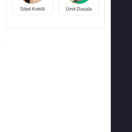
Sibel Kekilli
Ümit Davala
n
e
k
e
a
z