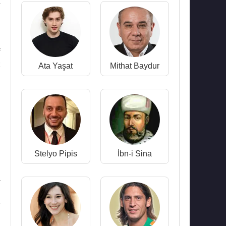
k
ı
n
f
z
Ata Yaşat
Mithat Baydur
ı
l
Stelyo Pipis
İbn-i Sina
i
a
e