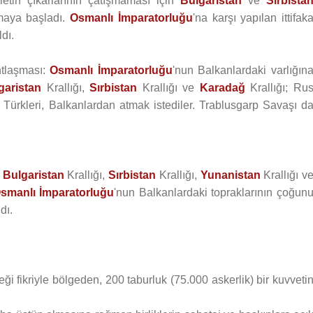
etin çıkarlarının çatışmaması için
Bulgaristan
ve
Sırbista
pmaya başladı.
Osmanlı İmparatorluğu
'na karşı yapılan ittifak
ldı.
ntlaşması:
Osmanlı İmparatorluğu
'nun Balkanlardaki varlığın
garistan
Krallığı,
Sırbistan
Krallığı ve
Karadağ
Krallığı; Ru
k Türkleri, Balkanlardan atmak istediler. Trablusgarp Savaşı d
a
Bulgaristan
Krallığı,
Sırbistan
Krallığı,
Yunanistan
Krallığı v
smanlı İmparatorluğu
'nun Balkanlardaki topraklarının çoğun
dı.
i fikriyle bölgeden, 200 taburluk (75.000 askerlik) bir kuvveti