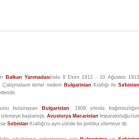
un
Balkan Yarımadası
'nda 8 Ekim 1912 - 10 Ağustos 191
ır. Çatışmaların temel nedeni
Bulgaristan
Krallığı ile
Sırbista
leridir.
ğunu bulamayan
Bulgaristan
, 1908 yılında bağımsızlığın
a izlemeye başlamıştı.
Avusturya
-
Macaristan
İmparatorluğu'nu
 ise
Sırbistan
Krallığı'nı aynı yönde bir politika izlemeye itti.