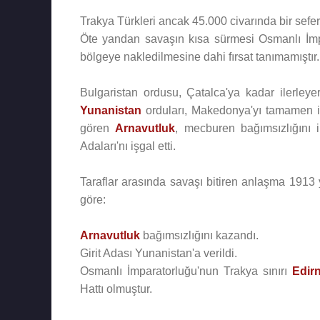
Trakya Türkleri ancak 45.000 civarında bir seferb
Öte yandan savaşın kısa sürmesi Osmanlı İmpa
bölgeye nakledilmesine dahi fırsat tanımamıştır.
Bulgaristan ordusu, Çatalca'ya kadar ilerleye
Yunanistan
orduları, Makedonya'yı tamamen işg
gören
Arnavutluk
, mecburen bağımsızlığını i
Adaları'nı işgal etti.
Taraflar arasında savaşı bitiren anlaşma 1913 
göre:
Arnavutluk
bağımsızlığını kazandı.
Girit Adası Yunanistan'a verildi.
Osmanlı İmparatorluğu'nun Trakya sınırı
Edir
Hattı olmuştur.