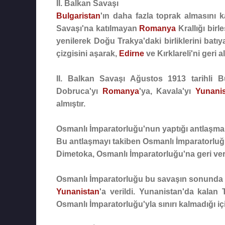
II. Balkan Savaşı
Bulgaristan
'ın daha fazla toprak almasını
Savaşı'na katılmayan
Romanya
Krallığı birl
yenilerek Doğu Trakya'daki birliklerini ba
çizgisini aşarak,
Edirne
ve
Kırklareli
'ni geri al
II. Balkan Savaşı Ağustos 1913 tarihli
B
Dobruca'yı
Romanya
'ya, Kavala'yı
Yunani
almıştır.
Osmanlı İmparatorluğu'nun yaptığı antlaşma
Bu antlaşmayı takiben Osmanlı İmparatorluğ
Dimetoka, Osmanlı İmparatorluğu'na geri veri
Osmanlı İmparatorluğu bu savaşın sonunda
Yunanistan
'a verildi. Yunanistan'da kalan
Osmanlı İmparatorluğu'yla sınırı kalmadığı i