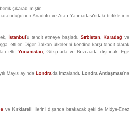
erlik çıkarabilmiştir.
ratorluğu'nun Anadolu ve Arap Yarımadası'ndaki birliklerini
rek,
İstanbul
'u tehdit etmeye başladı.
Sırbistan
,
Karadağ
v
al ettiler. Diğer Balkan ülkelerini kendine karşı tehdit olara
lan etti.
Yunanistan
, Gökçeada ve Bozcaada dışındaki Eg
yılı Mayıs ayında
Londra
'da imzalandı.
Londra Antlaşması
'n
ne
ve
Kırklareli
illerini dışarıda bırakacak şekilde Midye-Ene