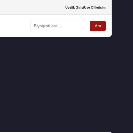
Üyelik Girişi
Üye Ol
İletişim
Ara