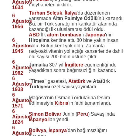
Ağustos
meyhaneleri yıktırdı.
1634
Turhan Selçuk
,
İtalya
'da düzenlenen
6
yarışmada
Altın Palmiye Ödülü
'nü kazandı.
Ağustos
Bu, bir Türk sanatçının karikatür alanında
1956
kazandığı ilk uluslararası ödül oldu.
ABD
İlk
atom bombası
nı
Japonya
'nın
6
Hiroşima
kentine attı. 80 bine yakın insan
Ağustos
öldü. Bütün kent yok oldu. Zamanla
1945
radyoaktivitenin yol açtığı kanserler de dahil
ölü sayısı 200 binin üstüne çıktı.
6
Jamaika
307 yıl
İngiltere
egemenliğinde
Ağustos
yaşadıktan sonra bağımsızlığını kazandı.
1962
6
''
Times
'' gazetesi,
Atatürk
ve
Atatürk
Ağustos
Türkiyesi
özel sayısı yayımladı.
1938
6
Magosa'nın Osmanlı ordularına teslim
Ağustos
edilmesiyle
Kıbrıs
'ın fethi tamamlandı.
1571
6
Simon Bolivar
Junin (
Peru
) Savaşı'nda
Ağustos
İspanyol
ları yendi.
1824
6
Bolivya
,
İspanya
'dan bağımsızlığını
Ağustos
kazandı.