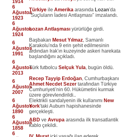
1914
6
Türkiye
ile
Amerika
arasında
Lozan
'da
Ağustos
"Suçluların İadesi Antlaşması" imzalandı.
1923
6
Ağustos
Lozan Antlaşması
yürürlüğe girdi.
1924
Başbakan
Mesut Yılmaz
, Samanlı
6
Karakolu'nda 9 erin şehit edilmesinin
Ağustos
ardından Irak'ın kuzeyinde askeri harekata
1991
başlandığını açıkladı.
6
Ağustos
Türk futbolcu
Selçuk Yula
, bugün öldü.
2013
Recep Tayyip Erdoğan
, Cumhurbaşkanı
6
Ahmet Necdet Sezer
tarafından Türkiye
Ağustos
Cumhuriyeti'nin 60. Hükümetini kurmak
2007
üzere görevlendirildi..
6
Elektrikli sandalyenin ilk kullanımı
New
Ağustos
York
'taki Auburn hapishanesinde
1890
gerçekleşti.
6
ABD
ve
Avrupa
arasında ilk transatlantik
Ağustos
kablo çekildi.
1858
6
IV. Murat
içki yasağı ilan ederek