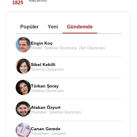
1825
Popüler
Yeni
Gündemde
Engin Koç
Model
,
Sinema Oyuncusu
,
Dizi Oyuncusu
Sibel Kekilli
Sinema Oyuncusu
Türkan Şoray
Sinema Oyuncusu
Atakan Özyurt
Youtuber
,
Sinema Oyuncusu
Canan Gerede
Yönetmen
,
Senarist