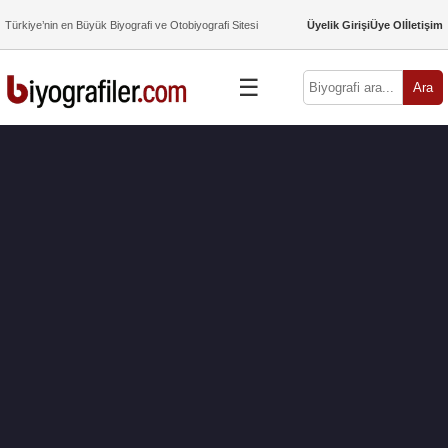
Türkiye’nin en Büyük Biyografi ve Otobiyografi Sitesi
Üyelik Girişi
Üye Ol
İletişim
☰
Ara