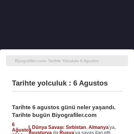
Biyografiler.com
›
Tarihte Yolculuk
›
6 Agustos
Tarihte yolculuk : 6 Agustos
Tarihte 6 agustos günü neler yaşandı.
Tarihte bugün Biyografiler.com
6
I. Dünya Savaşı
:
Sırbistan
,
Almanya
'ya,
Ağustos
Avusturya
da
Rusya
'ya savaş ilan etti.