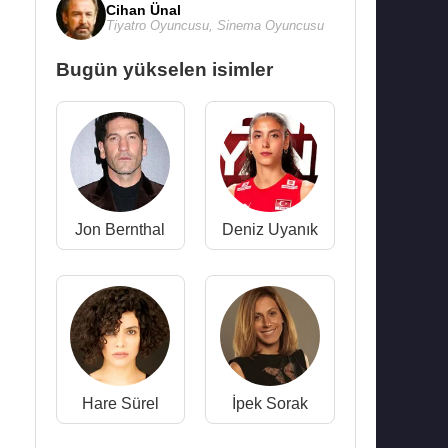
Cihan Ünal
Tiyatro Oyuncusu
,
Sinema Oyuncusu
Bugün yükselen isimler
Jon Bernthal
Deniz Uyanık
Hare Sürel
İpek Sorak