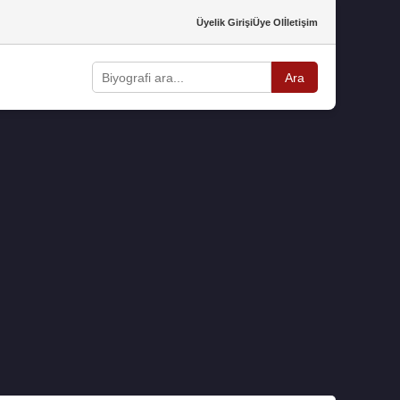
Üyelik Girişi
Üye Ol
İletişim
Ara