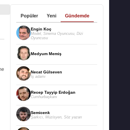
Popüler
Yeni
Gündemde
Engin Koç
Model
,
Sinema Oyuncusu
,
Dizi
Oyuncusu
Medyum Memiş
ne
Necat Gülseven
İş adamı
Recep Tayyip Erdoğan
Cumhurbaşkanı
Semicenk
Şarkıcı
,
Müzisyen
,
Söz yazarı