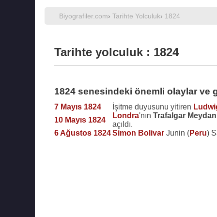
Biyografiler.com
›
Tarihte Yolculuk
›
1824
Tarihte yolculuk : 1824
1824 senesindeki önemli olaylar ve 
7 Mayıs 1824
İşitme duyusunu yitiren
Ludwi
Londra
'nın
Trafalgar Meydan
10 Mayıs 1824
açıldı.
6 Ağustos 1824
Simon Bolivar
Junin (
Peru
) 