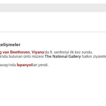
gelişmeler
g van Beethoven
,
Viyana
'da 9. senfoniyi ilk kez sundu.
ı
'nda bulunan ünlü müzesi
The National Gallery
halkın ziyareti
Savaşı'nda
İspanyol
ları yendi.