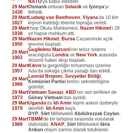
NATO
'ya kabul edildiler.
29 Mart
Osmanlı
orduları
Selanik
ve
İyonya
'yı
1430
fethetti.
29 Mart
Ludwig van Beethoven
,
Viyana
'da 10 bin
1827
kişinin katıldığı törenle toprağa verildi.
29 Mart
Harp Okulu Mahkemesi,
Nazım Hikmet
'i 28
1938
yıl hapse mahkum etti.
29 Mart
Nazım Hikmet
,
Bursa
Cezaevinde açlık
1950
grevine başladı.
Guglielmo Marconi
'nin telsiz sistemi
29 Mart
aracılığıyla
Londra
ve
New York
arasında
1903
düzenli haber akışı başladı.
29 Mart
Kıbrıs
'ta gerginliğin tırmanması üzerine
1957
Ada'da sokağa çıkma yasağı ilan edildi.
Leonid Brejnev
,
Sovyetler Birliği
,
29 Mart
Komünist Partisi
birinci sekreterliğine
1966
getirildi.
29 Mart
Vietnam Savaşı
:
ABD
'nin son birlikleri de
1973
Güney Vietnam
'dan ayrıldı.
29 Mart
Uganda
'da
İdi Amin
rejimi askeri darbeyle
1979
devrildi.
İdi Amin
kaçtı.
DYP
,
Siirt
Milletvekili
Abdülrezzak Ceylan
,
29 Mart
TBMM
'de bir tartışma sırasında vurularak
1989
öldürüldü.
ANAP
,
Siirt
Milletvekili
İdris
Arıkan
olayın zanlısı olarak tutuklandı.