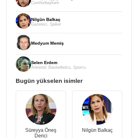
Cumhurbaşkanı
Nilgün Balkaç
Gazeteci
,
Spiker
Medyum Memiş
Selen Erdem
Antrenör
,
Basketbolcu
,
Sporcu
Bugün yükselen isimler
Süreyya Öneş
Nilgün Balkaç
Derici