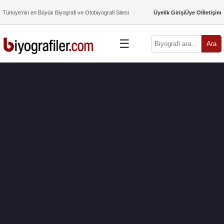
Türkiye’nin en Büyük Biyografi ve Otobiyografi Sitesi
Üyelik Girişi
Üye Ol
İletişim
☰
Ara