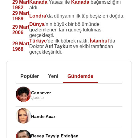
29 Mart
Kanada
Yasası ile
Kanada
bağımsızlığını
1982
aldı.
29 Mart
Londra
'da dünyanın ilk tüp beşizleri doğdu.
1989
Dünya
'nın büyük bir bölümünde
29 Mart
gözlemlenen tam güneş tutulması
2006
gerçekleşti.
Türkiye
'de ilk böbrek nakli,
İstanbul
'da
29 Mart
Doktor
Atıf Taykurt
ve ekibi tarafından
1968
gerçekleştirildi.
Popüler
Yeni
Gündemde
Cansever
Şarkıcı
Hande Acar
Recep Tayyip Erdoğan