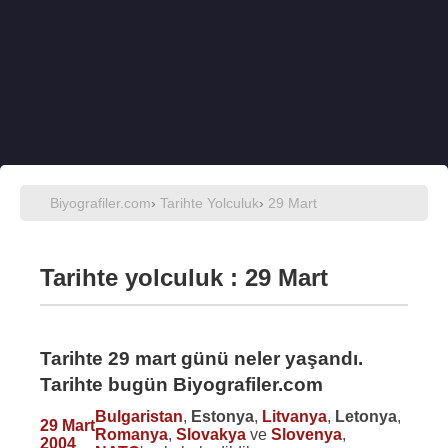
Biyografiler.com
›
Tarihte Yolculuk
›
29 Mart
Tarihte yolculuk : 29 Mart
Tarihte 29 mart günü neler yaşandı.
Tarihte bugün Biyografiler.com
Bulgaristan
,
Estonya
,
Litvanya
,
Letonya
,
29 Mart
Romanya
,
Slovakya
ve
Slovenya
,
2004