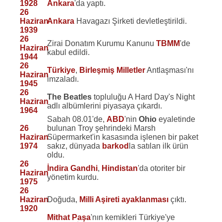
1928
Ankara
'da yaptı.
26
Haziran
Ankara
Havagazı Şirketi devletleştirildi.
1939
26
Zirai Donatım Kurumu Kanunu
TBMM
'de
Haziran
kabul edildi.
1944
26
Türkiye
,
Birleşmiş Milletler
Antlaşması'nı
Haziran
imzaladı.
1945
26
The Beatles
topluluğu A Hard Day's Night
Haziran
adlı albümlerini piyasaya çıkardı.
1964
Sabah 08.01'de,
ABD
'nin
Ohio
eyaletinde
26
bulunan Troy şehrindeki Marsh
Haziran
Süpermarket'in kasasında işlenen bir paket
1974
sakız, dünyada
barkod
la satılan ilk ürün
oldu.
26
İndira Gandhi
,
Hindistan
'da otoriter bir
Haziran
yönetim kurdu.
1975
26
Haziran
Doğuda,
Milli Aşireti ayaklanması
çıktı.
1920
Mithat Paşa
'nın kemikleri Türkiye'ye