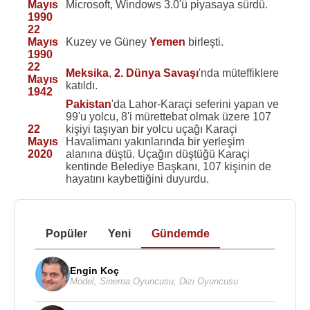
Mayıs
Microsoft, Windows 3.0'ü piyasaya sürdü.
1990
22
Mayıs
Kuzey ve Güney
Yemen
birleşti.
1990
22
Meksika
,
2. Dünya Savaşı
'nda müteffiklere
Mayıs
katıldı.
1942
Pakistan
'da Lahor-Karaçi seferini yapan ve
99'u yolcu, 8'i mürettebat olmak üzere 107
22
kişiyi taşıyan bir yolcu uçağı Karaçi
Mayıs
Havalimanı yakınlarında bir yerleşim
2020
alanına düştü. Uçağın düştüğü Karaçi
kentinde Belediye Başkanı, 107 kişinin de
hayatını kaybettiğini duyurdu.
Popüler
Yeni
Gündemde
Engin Koç
Model
,
Sinema Oyuncusu
,
Dizi Oyuncusu