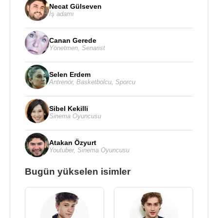
Necat Gülseven
İş adamı
Canan Gerede
Yönetmen
,
Senarist
Selen Erdem
Antrenör
,
Basketbolcu
,
Sporcu
Sibel Kekilli
Sinema Oyuncusu
Atakan Özyurt
Youtuber
,
Sinema Oyuncusu
Bugün yükselen isimler