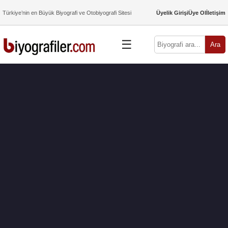
Türkiye’nin en Büyük Biyografi ve Otobiyografi Sitesi
Üyelik Girişi
Üye Ol
İletişim
☰
Ara