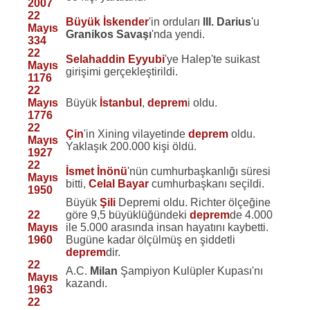
2007
22
Büyük İskender
'in orduları
III. Darius
'u
Mayıs
Granikos Savaşı
'nda yendi.
334
22
Selahaddin Eyyubi
'ye Halep'te suikast
Mayıs
girişimi gerçekleştirildi.
1176
22
Mayıs
Büyük
İstanbul
,
deprem
i oldu.
1776
22
Çin
'in Xining vilayetinde
deprem
oldu.
Mayıs
Yaklaşık 200.000 kişi öldü.
1927
22
İsmet İnönü
'nün cumhurbaşkanlığı süresi
Mayıs
bitti,
Celal Bayar
cumhurbaşkanı seçildi.
1950
Büyük
Şili
Depremi oldu. Richter ölçeğine
22
göre 9,5 büyüklüğündeki
deprem
de 4.000
Mayıs
ile 5.000 arasında insan hayatını kaybetti.
1960
Bugüne kadar ölçülmüş en şiddetli
deprem
dir.
22
A.C.
Milan
Şampiyon Kulüpler Kupası'nı
Mayıs
kazandı.
1963
22