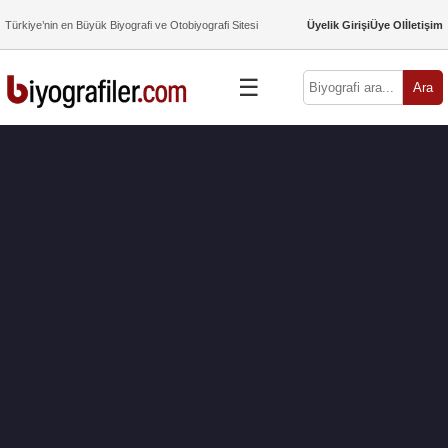
Türkiye’nin en Büyük Biyografi ve Otobiyografi Sitesi
Üyelik Girişi
Üye Ol
İletişim
☰
Ara