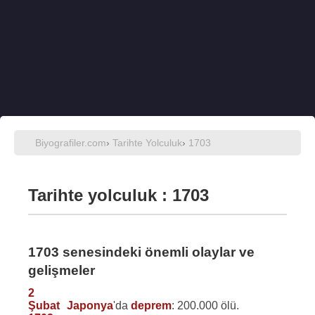
Biyografiler.com
›
Tarihte Yolculuk
›
1703
Tarihte yolculuk : 1703
1703 senesindeki önemli olaylar ve
gelişmeler
2
Şubat
Japonya
'da
deprem
: 200.000 ölü.