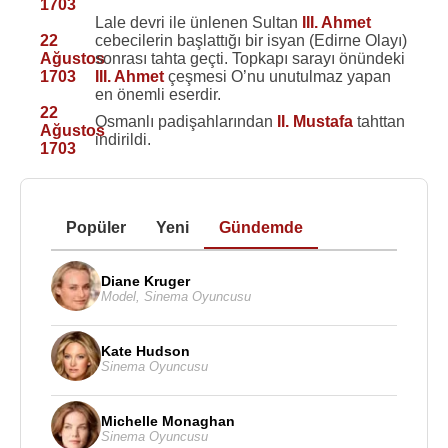
1703
Lale devri ile ünlenen Sultan
III. Ahmet
22
cebecilerin başlattığı bir isyan (Edirne Olayı)
Ağustos
sonrası tahta geçti. Topkapı sarayı önündeki
1703
III. Ahmet
çeşmesi O’nu unutulmaz yapan
en önemli eserdir.
22
Osmanlı padişahlarından
II. Mustafa
tahttan
Ağustos
indirildi.
1703
Popüler
Yeni
Gündemde
Diane Kruger
Model
,
Sinema Oyuncusu
Kate Hudson
Sinema Oyuncusu
Michelle Monaghan
Sinema Oyuncusu