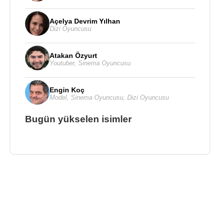
Açelya Devrim Yılhan
Dizi Oyuncusu
Atakan Özyurt
Youtuber
,
Sinema Oyuncusu
Engin Koç
Model
,
Sinema Oyuncusu
,
Dizi Oyuncusu
Bugün yükselen isimler