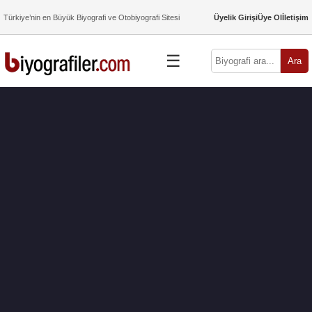
Türkiye’nin en Büyük Biyografi ve Otobiyografi Sitesi
Üyelik Girişi
Üye Ol
İletişim
☰
Ara