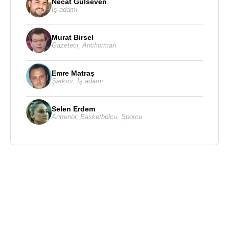
Necat Gülseven
İş adamı
Murat Birsel
Gazeteci
,
Anchorman
Emre Matraş
Şarkıcı
,
İş adamı
Selen Erdem
Antrenör
,
Basketbolcu
,
Sporcu