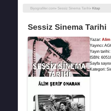
Biyografiler.com
›
Sessiz Sinema Tarihi
› Kitap
Sessiz Sinema Tarihi
Yazar:
Alim
Yayıncı: A
Yayın tarihi
ISBN: 6051
Sayfa sayısı
Kategori: S