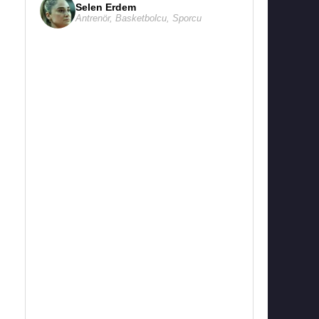
Selen Erdem
Antrenör
,
Basketbolcu
,
Sporcu