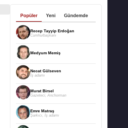
Popüler
Yeni
Gündemde
Recep Tayyip Erdoğan
Cumhurbaşkanı
Medyum Memiş
Necat Gülseven
İş adamı
Murat Birsel
Gazeteci
,
Anchorman
Emre Matraş
Şarkıcı
,
İş adamı