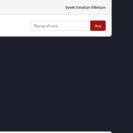
Üyelik Girişi
Üye Ol
İletişim
Ara