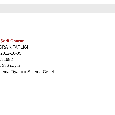
 Şerif Onaran
GORA KİTAPLIĞI
: 2012-10-05
031682
: 336 sayfa
inema-Tiyatro » Sinema-Genel