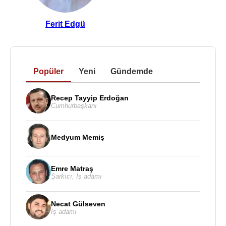
Ferit Edgü
Popüler
Yeni
Gündemde
Recep Tayyip Erdoğan
Cumhurbaşkanı
Medyum Memiş
Emre Matraş
Şarkıcı
,
İş adamı
Necat Gülseven
İş adamı