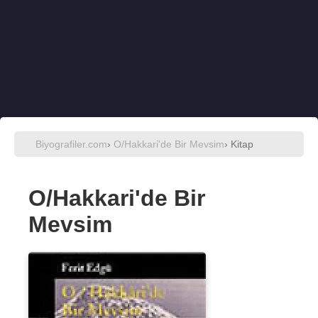
Biyografiler.com
›
O/Hakkari'de Bir Mevsim
› Kitap
O/Hakkari'de Bir
Mevsim