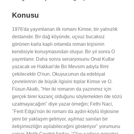
Konusu
1976'da yayımlanan ilk romanı Kimse, bir yalnızlık
destanıdır. Bir dağ köyünde, uçsuz bucaksız
görünen karla kaplı ortamda roman kişisinin
kendisiyle konuşmasından oluşur. Bir yıl sonra O
yayımlanır. Daha sonra senaryosunu Onat Kutlar
yazacak ve Hakkari'de Bir Mevsim adıyla filmi
çekilecektir O'nun. Okuyucunun da edebiyat
çevrelerinin de büyük ilgisini toplar Kimse ve O.
Füsun Akatlı, "Her iki romanın da yazınımız için
gerçek birer kazanç olduğunu söylemekten öte sözü
uzatmayacağım" diye yazar örneğin; Fethi Naci,
"Ferit Edgü'nün iki romanı da aydın-köylü ilişkisine
yeni bir yaklaşım getiriyor, aşılmaz sanılan bir
iletişimsizliğin aşılabileceğini gösteriyor" yorumunu
yapar; Melih Cevdet Anday, "O'yu sadece gerçekçi