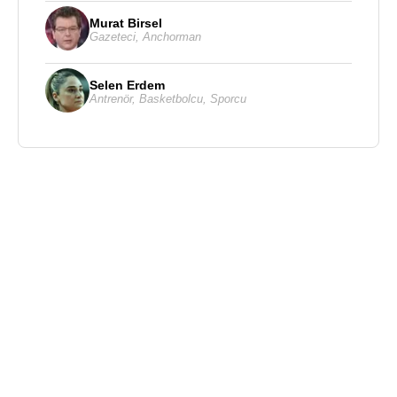
Murat Birsel
Gazeteci
,
Anchorman
Selen Erdem
Antrenör
,
Basketbolcu
,
Sporcu