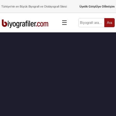
Türkiye’nin en Büyük Biyografi ve Otobiyografi Sitesi
Üyelik Girişi
Üye Ol
İletişim
☰
Ara