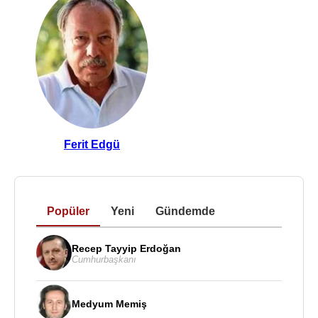
Ferit Edgü
Popüler
Yeni
Gündemde
Recep Tayyip Erdoğan
Cumhurbaşkanı
Medyum Memiş