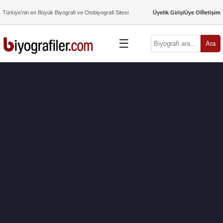
Türkiye’nin en Büyük Biyografi ve Otobiyografi Sitesi
Üyelik Girişi
Üye Ol
İletişim
☰
Ara