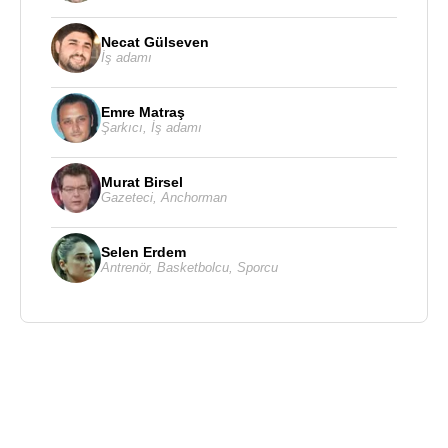
Necat Gülseven
İş adamı
Emre Matraş
Şarkıcı
,
İş adamı
Murat Birsel
Gazeteci
,
Anchorman
Selen Erdem
Antrenör
,
Basketbolcu
,
Sporcu