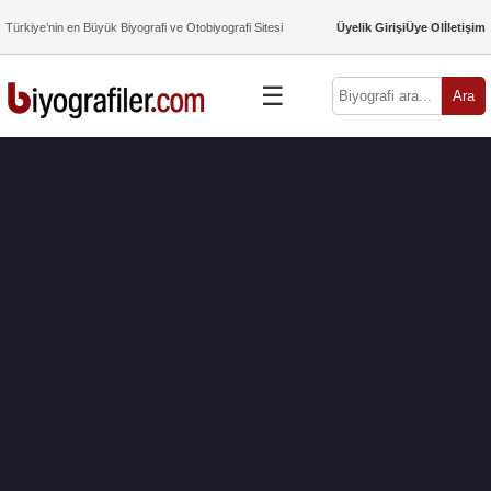
Türkiye’nin en Büyük Biyografi ve Otobiyografi Sitesi
Üyelik Girişi
Üye Ol
İletişim
☰
Ara