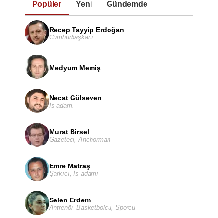
Popüler
Yeni
Gündemde
Recep Tayyip Erdoğan
Cumhurbaşkanı
Medyum Memiş
Necat Gülseven
İş adamı
Murat Birsel
Gazeteci
,
Anchorman
Emre Matraş
Şarkıcı
,
İş adamı
Selen Erdem
Antrenör
,
Basketbolcu
,
Sporcu