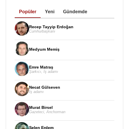
Popüler
Yeni
Gündemde
Recep Tayyip Erdoğan
Cumhurbaşkanı
Medyum Memiş
Emre Matraş
Şarkıcı
,
İş adamı
Necat Gülseven
İş adamı
Murat Birsel
Gazeteci
,
Anchorman
Selen Erdem