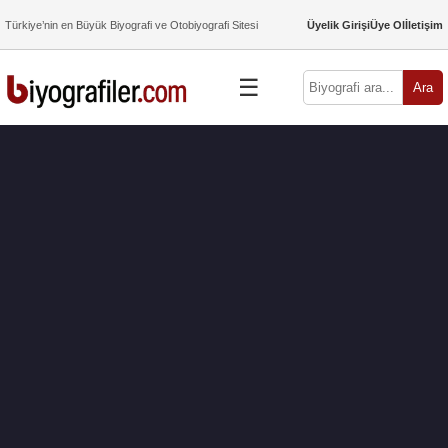
Türkiye’nin en Büyük Biyografi ve Otobiyografi Sitesi
Üyelik Girişi
Üye Ol
İletişim
☰
Ara