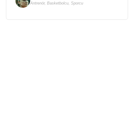
Antrenör
,
Basketbolcu
,
Sporcu