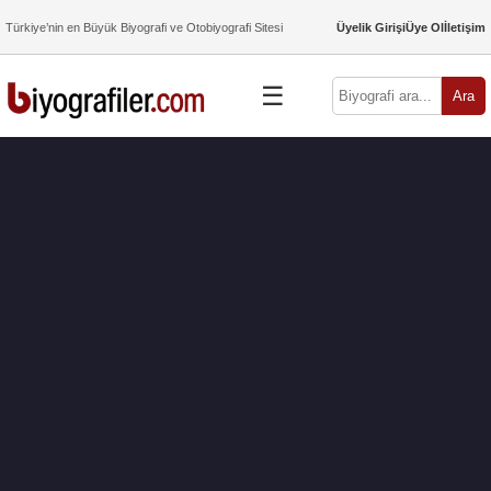
Türkiye’nin en Büyük Biyografi ve Otobiyografi Sitesi
Üyelik Girişi
Üye Ol
İletişim
☰
Ara