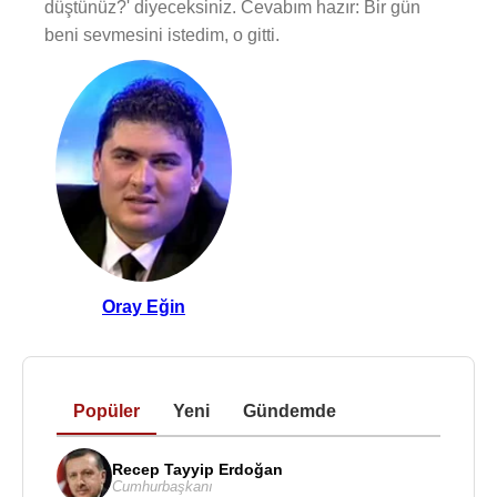
düştünüz?' diyeceksiniz. Cevabım hazır: Bir gün
beni sevmesini istedim, o gitti.
Oray Eğin
Popüler
Yeni
Gündemde
Recep Tayyip Erdoğan
Cumhurbaşkanı