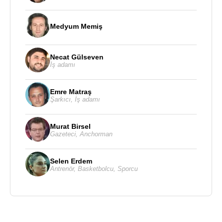
Medyum Memiş
Necat Gülseven
İş adamı
Emre Matraş
Şarkıcı
,
İş adamı
Murat Birsel
Gazeteci
,
Anchorman
Selen Erdem
Antrenör
,
Basketbolcu
,
Sporcu