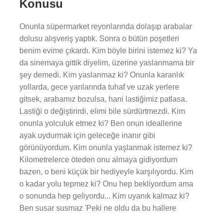
Konusu
Onunla süpermarket reyonlarında dolaşıp arabalar
dolusu alışveriş yaptık. Sonra o bütün poşetleri
benim evime çıkardı. Kim böyle birini istemez ki? Ya
da sinemaya gittik diyelim, üzerine yaslanmama bir
şey demedi. Kim yaslanmaz ki? Onunla karanlık
yollarda, gece yarılarında tuhaf ve uzak yerlere
gitsek, arabamız bozulsa, hani lastiğimiz patlasa.
Lastiği o değiştirirdi, elimi bile sürdürtmezdi. Kim
onunla yolculuk etmez ki? Ben onun ideallerine
ayak uydurmak için geleceğe inanır gibi
görünüyordum. Kim onunla yaşlanmak istemez ki?
Kilometrelerce öteden onu almaya gidiyordum
bazen, o beni küçük bir hediyeyle karşılıyordu. Kim
o kadar yolu tepmez ki? Onu hep bekliyordum ama
o sonunda hep geliyordu... Kim uyanık kalmaz ki?
Ben susar susmaz 'Peki ne oldu da bu hallere