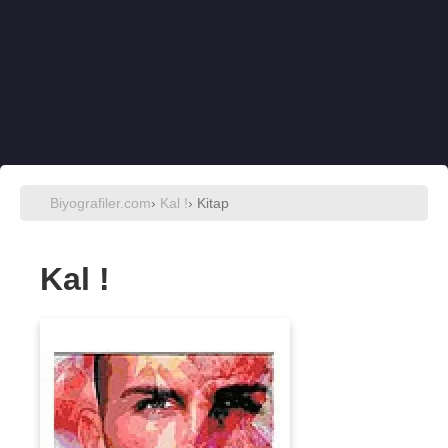
Biyografiler.com
›
Kal !
› Kitap
Kal !