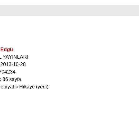
t Edgü
EL YAYINLARI
: 2013-10-28
704234
: 86 sayfa
ebiyat » Hikaye (yerli)