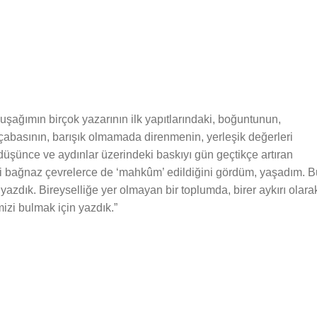
şağımın birçok yazarının ilk yapıtlarındaki, boğuntunun,
a çabasının, barışık olmamada direnmenin, yerleşik değerleri
düşünce ve aydınlar üzerindeki baskıyı gün geçtikçe artıran
rici bağnaz çevrelerce de ‘mahkûm’ edildiğini gördüm, yaşadım. B
a yazdık. Bireyselliğe yer olmayan bir toplumda, birer aykırı olara
izi bulmak için yazdık.”