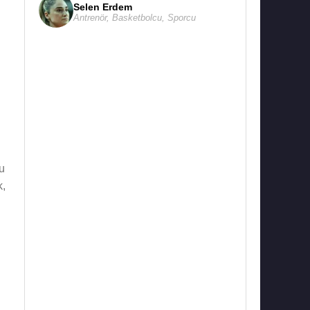
Selen Erdem
Antrenör
,
Basketbolcu
,
Sporcu
u
k,