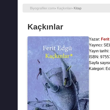
Biyografiler.com
›
Kaçkınlar
› Kitap
Kaçkınlar
Yazar:
Feri
Yayıncı: S
Yayın tarihi
ISBN: 9755
Sayfa sayısı
Kategori: Ed