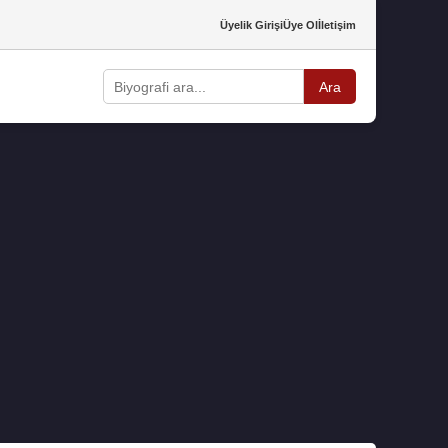
Üyelik Girişi
Üye Ol
İletişim
Ara