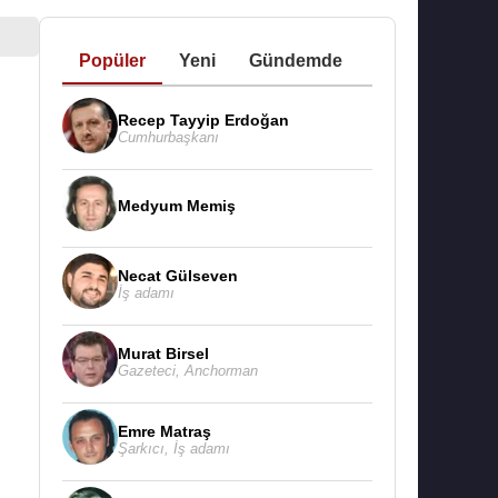
Popüler
Yeni
Gündemde
Recep Tayyip Erdoğan
Cumhurbaşkanı
Medyum Memiş
Necat Gülseven
İş adamı
Murat Birsel
Gazeteci
,
Anchorman
Emre Matraş
Şarkıcı
,
İş adamı