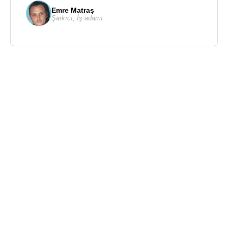
Emre Matraş
Şarkıcı
,
İş adamı