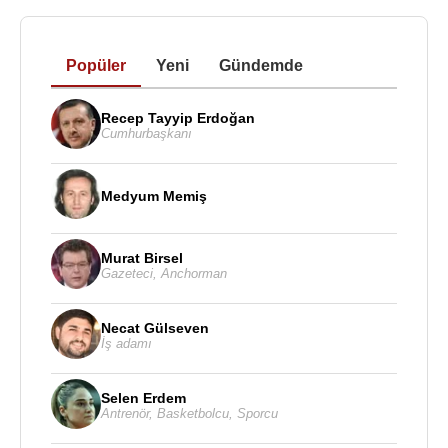
Popüler
Yeni
Gündemde
Recep Tayyip Erdoğan
Cumhurbaşkanı
Medyum Memiş
Murat Birsel
Gazeteci
,
Anchorman
Necat Gülseven
İş adamı
Selen Erdem
Antrenör
,
Basketbolcu
,
Sporcu