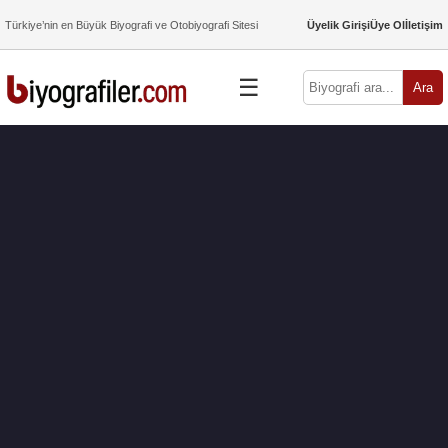
Türkiye’nin en Büyük Biyografi ve Otobiyografi Sitesi
Üyelik Girişi
Üye Ol
İletişim
☰
Ara