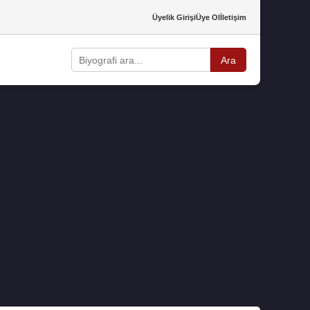
Üyelik Girişi
Üye Ol
İletişim
Ara