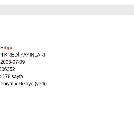
t Edgü
API KREDİ YAYINLARI
: 2003-07-09
806352
: 178 sayfa
ebiyat » Hikaye (yerli)