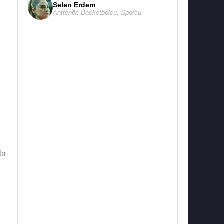
Selen Erdem
Antrenör
,
Basketbolcu
,
Sporcu
la