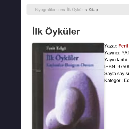
Biyografiler.com
›
İlk Öyküler
› Kitap
İlk Öyküler
Yazar:
Feri
Yayıncı: Y
Yayın tarihi
ISBN: 9750
Sayfa sayısı
Kategori: Ed