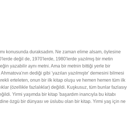
r basımı konusunda duraksadım. Ne zaman elime alsam, öylesine
0'lerde değil de, 1970'lerde, 1980'lerde yazılmış bir metin
in yazabilir aynı metni. Ama bir metnin bittiği yerle bir
 Ahmatova'nın dediği gibi 'yazılan yazılmıştır' demesini bilmesi
rekli erteleten, onun bir ilk kitap oluşu ve hemen hemen tüm ilk
ıklar (özellikle fazlalıklar) değildi. Kuşkusuz, tüm bunlar fazlasıy
ildi. Yirmi yaşımda bir kitap 'başardım inancıyla bu kitabı
e özgü bir dünyası ve üslubu olan bir kitap. Yirmi yaş için ne