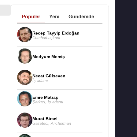
Popüler
Yeni
Gündemde
Recep Tayyip Erdoğan
Cumhurbaşkanı
Medyum Memiş
Necat Gülseven
İş adamı
Emre Matraş
Şarkıcı
,
İş adamı
Murat Birsel
Gazeteci
,
Anchorman