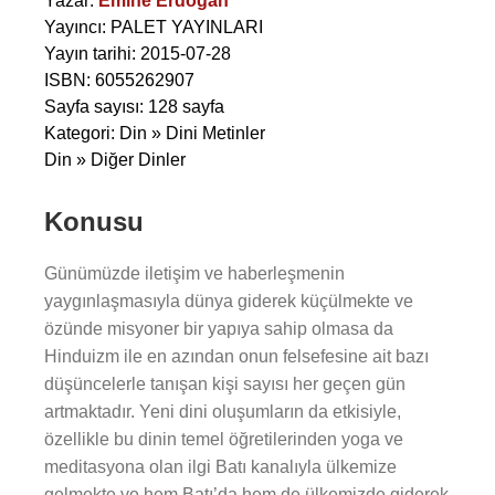
Yazar:
Emine Erdoğan
Yayıncı: PALET YAYINLARI
Yayın tarihi: 2015-07-28
ISBN: 6055262907
Sayfa sayısı: 128 sayfa
Kategori: Din » Dini Metinler
Din » Diğer Dinler
Konusu
Günümüzde iletişim ve haberleşmenin
yaygınlaşmasıyla dünya giderek küçülmekte ve
özünde misyoner bir yapıya sahip olmasa da
Hinduizm ile en azından onun felsefesine ait bazı
düşüncelerle tanışan kişi sayısı her geçen gün
artmaktadır. Yeni dini oluşumların da etkisiyle,
özellikle bu dinin temel öğretilerinden yoga ve
meditasyona olan ilgi Batı kanalıyla ülkemize
gelmekte ve hem Batı’da hem de ülkemizde giderek