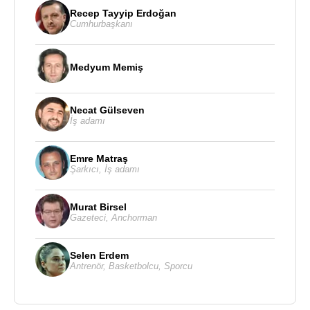
Recep Tayyip Erdoğan
Cumhurbaşkanı
Medyum Memiş
Necat Gülseven
İş adamı
Emre Matraş
Şarkıcı
,
İş adamı
Murat Birsel
Gazeteci
,
Anchorman
Selen Erdem
Antrenör
,
Basketbolcu
,
Sporcu