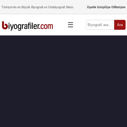
Türkiye’nin en Büyük Biyografi ve Otobiyografi Sitesi
Üyelik Girişi
Üye Ol
İletişim
☰
Ara