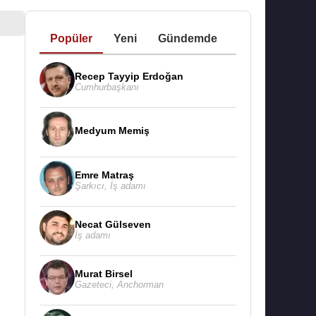
Popüler
Yeni
Gündemde
Recep Tayyip Erdoğan
Cumhurbaşkanı
Medyum Memiş
Emre Matraş
Şarkıcı
,
İş adamı
Necat Gülseven
İş adamı
Murat Birsel
Gazeteci
,
Anchorman