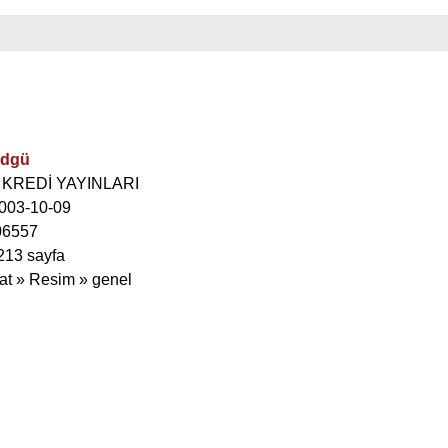
Edgü
I KREDİ YAYINLARI
 2003-10-09
06557
 213 sayfa
at » Resim » genel