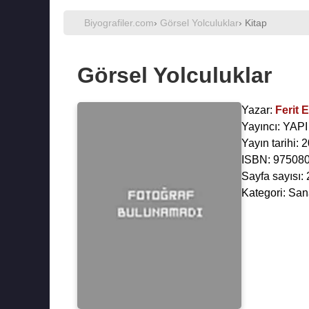
Biyografiler.com
›
Görsel Yolculuklar
› Kitap
Görsel Yolculuklar
Yazar:
Ferit 
Yayıncı: YAP
Yayın tarihi:
ISBN: 97508
Sayfa sayısı:
Kategori: San