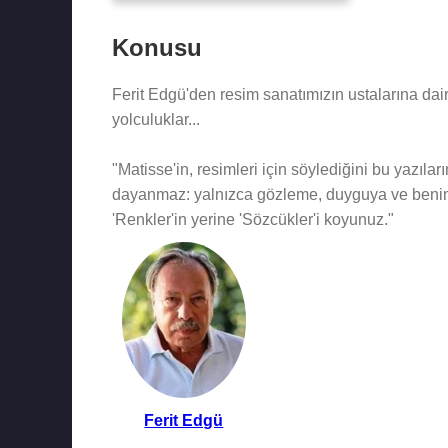
Konusu
Ferit Edgü'den resim sanatımızın ustalarına dair
yolculuklar...
"Matisse'in, resimleri için söylediğini bu yazıla
dayanmaz: yalnızca gözleme, duyguya ve benim 
'Renkler'in yerine 'Sözcükler'i koyunuz."
Ferit Edgü