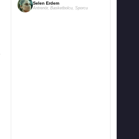
Selen Erdem
Antrenör
,
Basketbolcu
,
Sporcu
a