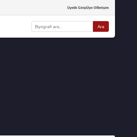
Üyelik Girişi
Üye Ol
İletişim
Ara