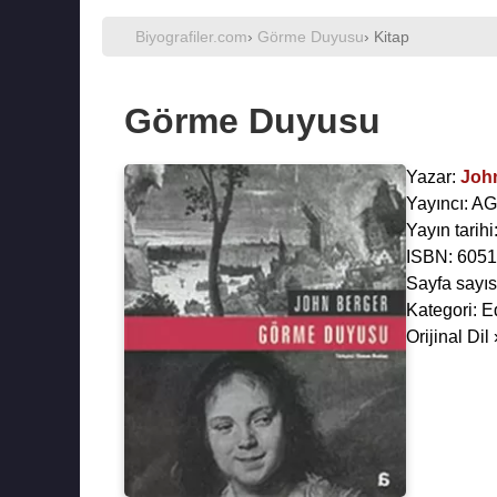
Biyografiler.com
›
Görme Duyusu
› Kitap
Görme Duyusu
Yazar:
Joh
Yayıncı: A
Yayın tarih
ISBN: 605
Sayfa sayıs
Kategori: E
Orijinal Dil