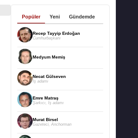
Popüler
Yeni
Gündemde
Recep Tayyip Erdoğan
Cumhurbaşkanı
Medyum Memiş
Necat Gülseven
İş adamı
Emre Matraş
Şarkıcı
,
İş adamı
Murat Birsel
Gazeteci
,
Anchorman