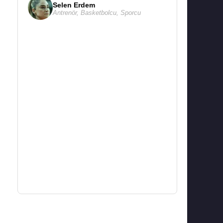
Selen Erdem
Antrenör
,
Basketbolcu
,
Sporcu