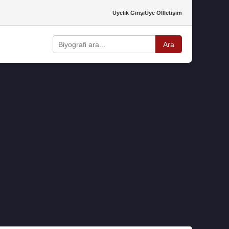
Üyelik Girişi
Üye Ol
İletişim
Ara