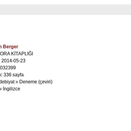
n Berger
GORA KİTAPLIĞI
i: 2014-05-23
1032399
ı: 336 sayfa
debiyat » Deneme (çeviri)
 » İngilizce