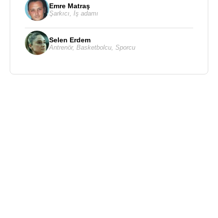
Emre Matraş
Şarkıcı
,
İş adamı
Selen Erdem
Antrenör
,
Basketbolcu
,
Sporcu