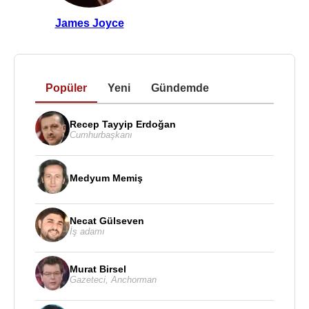
James Joyce
Popüler
Yeni
Gündemde
Recep Tayyip Erdoğan
Cumhurbaşkanı
Medyum Memiş
Necat Gülseven
İş adamı
Murat Birsel
Gazeteci
,
Anchorman