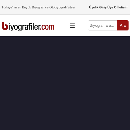
Türkiye’nin en Büyük Biyografi ve Otobiyografi Sitesi
Üyelik Girişi
Üye Ol
İletişim
☰
Ara