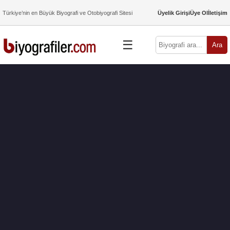
Türkiye’nin en Büyük Biyografi ve Otobiyografi Sitesi
Üyelik Girişi
Üye Ol
İletişim
☰
Ara