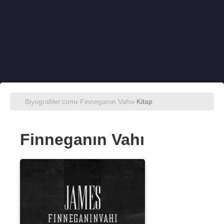
Biyografiler.com
›
Finneganın Vahı
› Kitap
Finneganın Vahı