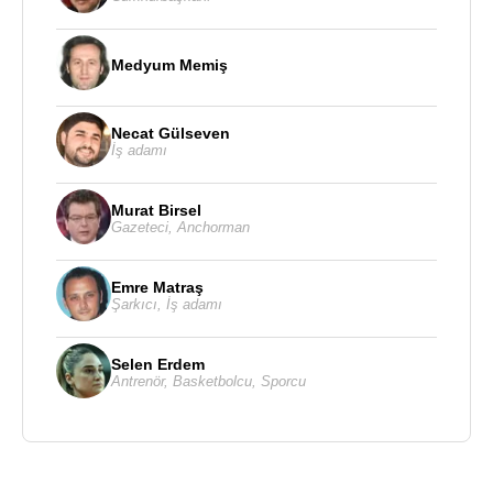
Medyum Memiş
Necat Gülseven
İş adamı
Murat Birsel
Gazeteci
,
Anchorman
Emre Matraş
Şarkıcı
,
İş adamı
Selen Erdem
Antrenör
,
Basketbolcu
,
Sporcu