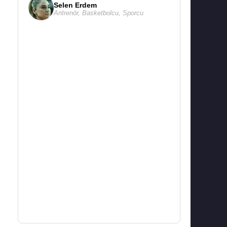
Selen Erdem
Antrenör
,
Basketbolcu
,
Sporcu