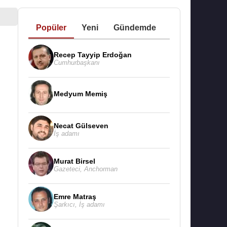
Popüler
Yeni
Gündemde
Recep Tayyip Erdoğan
Cumhurbaşkanı
Medyum Memiş
Necat Gülseven
İş adamı
Murat Birsel
Gazeteci
,
Anchorman
Emre Matraş
Şarkıcı
,
İş adamı