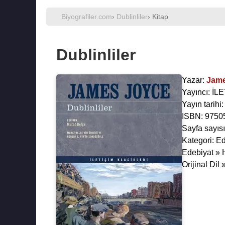
Biyografiler.com
›
Dublinliler
› Kitap
Dublinliler
Yazar:
Jame
Yayıncı: İ
Yayın tarihi
ISBN: 9750
Sayfa sayısı
Kategori: E
Edebiyat » H
Orijinal Dil 