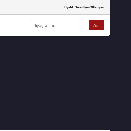
Üyelik Girişi
Üye Ol
İletişim
Ara