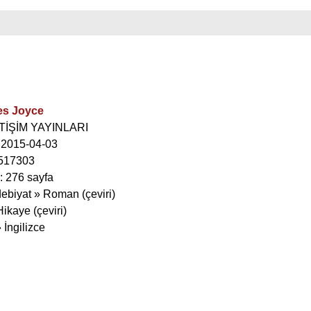
s Joyce
LETİŞİM YAYINLARI
: 2015-04-03
517303
: 276 sayfa
debiyat » Roman (çeviri)
ikaye (çeviri)
» İngilizce