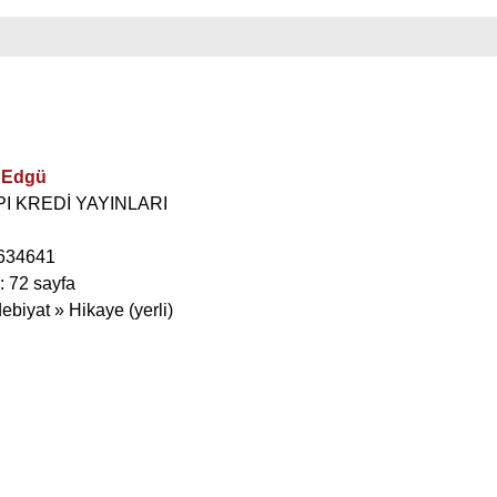
t Edgü
API KREDİ YAYINLARI
634641
: 72 sayfa
ebiyat » Hikaye (yerli)