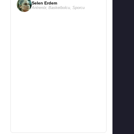
Selen Erdem
Antrenör
,
Basketbolcu
,
Sporcu