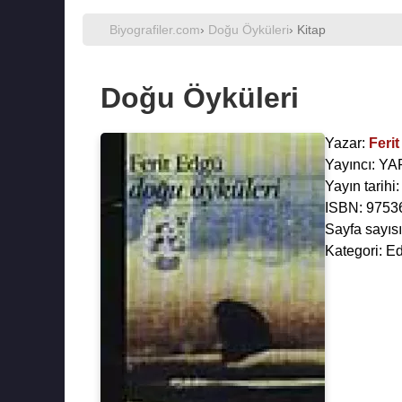
Biyografiler.com
›
Doğu Öyküleri
› Kitap
Doğu Öyküleri
Yazar:
Feri
Yayıncı: Y
Yayın tarihi:
ISBN: 9753
Sayfa sayısı
Kategori: Ed