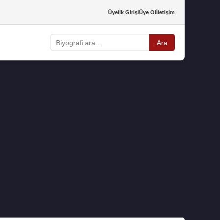
Üyelik Girişi
Üye Ol
İletişim
Ara