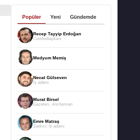
Popüler
Yeni
Gündemde
Recep Tayyip Erdoğan
Cumhurbaşkanı
Medyum Memiş
Necat Gülseven
İş adamı
Murat Birsel
Gazeteci
,
Anchorman
Emre Matraş
Şarkıcı
,
İş adamı