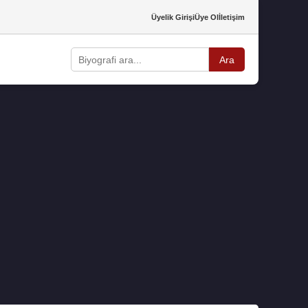
Üyelik Girişi
Üye Ol
İletişim
Ara