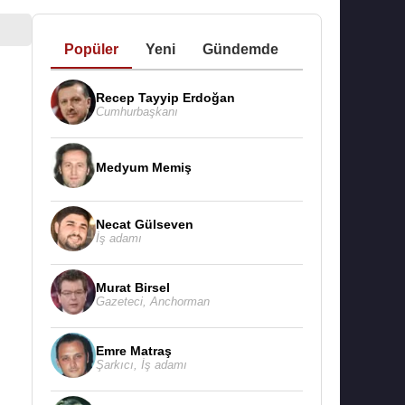
Popüler
Yeni
Gündemde
Recep Tayyip Erdoğan
Cumhurbaşkanı
Medyum Memiş
Necat Gülseven
İş adamı
Murat Birsel
Gazeteci
,
Anchorman
Emre Matraş
Şarkıcı
,
İş adamı