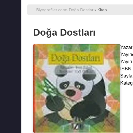
Biyografiler.com
›
Doğa Dostları
› Kitap
Doğa Dostları
Yazar
Yayın
Yayın 
ISBN:
Sayfa 
Katego