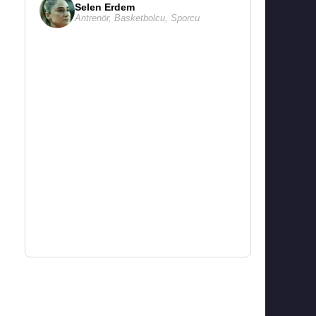
Selen Erdem
Antrenör
,
Basketbolcu
,
Sporcu