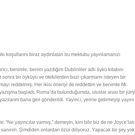
diki koşullarını biraz aydınlatan bu mektubu yayınlamanızı
ıncı, benimle, benim yazdığım Dublinliler adlı öykü kitabını
 sonra bir öyküyü ve ötekilerden bazı çıkarmamı isteyen bir
ayı reddetmiş. Her ikisi öneriyi de reddettim ve benimle Mr.
azışma başladı. Roma’da bulunduğumda, uluslar arası bir jüri
azılarım bana geri gönderildi. Yayıncı, yerine getirmeyip yayını
. “Ne yayıncılar varmış,” demeyin, kim bilir biz de ne Joyce’ları
nırım. Şimdiden onlardan özür diliyoruz. Yapacak bir şey yok