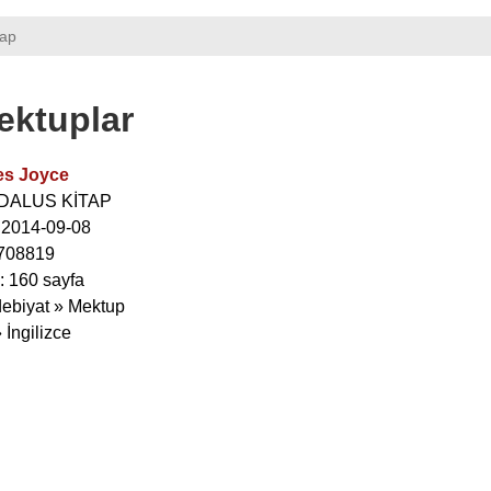
tap
ektuplar
s Joyce
EDALUS KİTAP
: 2014-09-08
708819
: 160 sayfa
debiyat » Mektup
» İngilizce