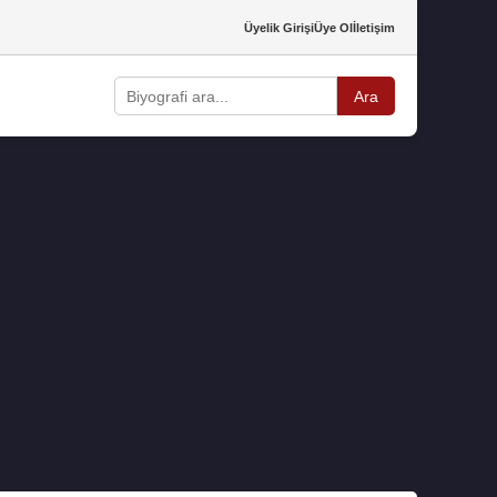
Üyelik Girişi
Üye Ol
İletişim
Ara