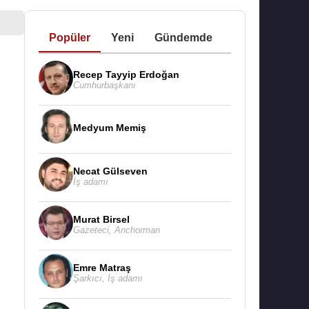
Popüler
Yeni
Gündemde
Recep Tayyip Erdoğan
Cumhurbaşkanı
Medyum Memiş
Necat Gülseven
İş adamı
Murat Birsel
Gazeteci
,
Anchorman
Emre Matraş
Şarkıcı
,
İş adamı