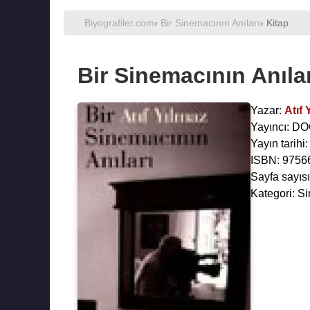
Biyografiler.com
›
Bir Sinemacının Anıları
› Kitap
Bir Sinemacının Anılar
Yazar:
Atıf 
Yayıncı: D
Yayın tarihi
ISBN: 975
Sayfa sayısı
Kategori: S