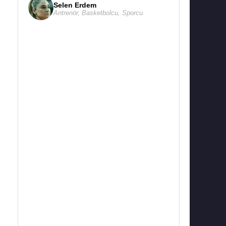
Selen Erdem
Antrenör
,
Basketbolcu
,
Sporcu