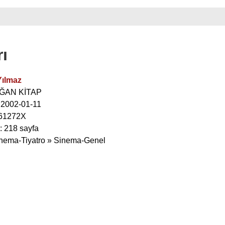
ı
Yılmaz
OĞAN KİTAP
: 2002-01-11
661272X
: 218 sayfa
inema-Tiyatro » Sinema-Genel