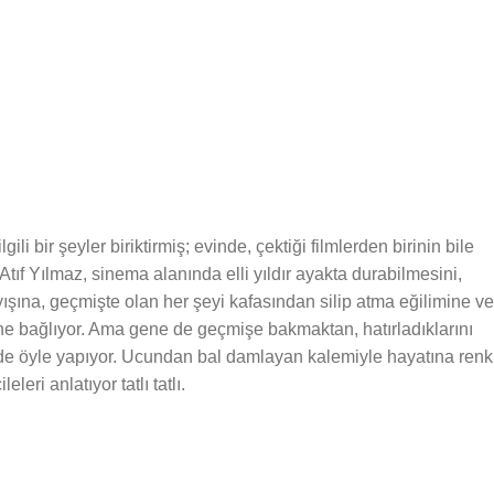
li bir şeyler biriktirmiş; evinde, çektiği filmlerden birinin bile
Atıf Yılmaz, sinema alanında elli yıldır ayakta durabilmesini,
ayışına, geçmişte olan her şeyi kafasından silip atma eğilimine ve
e bağlıyor. Ama gene de geçmişe bakmaktan, hatırladıklarını
i de öyle yapıyor. Ucundan bal damlayan kalemiyle hayatına renk
leri anlatıyor tatlı tatlı.