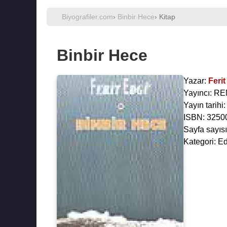
Biyografiler.com
›
Binbir Hece
› Kitap
Binbir Hece
Yazar:
Feri
Yayıncı: R
Yayın tarihi:
ISBN: 3250
Sayfa sayısı
Kategori: Ed