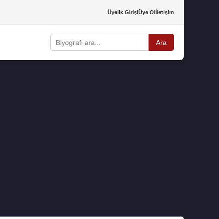
Üyelik Girişi
Üye Ol
İletişim
Ara