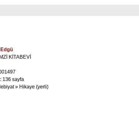
t Edgü
EMZİ KİTABEVİ
001497
: 136 sayfa
ebiyat » Hikaye (yerli)