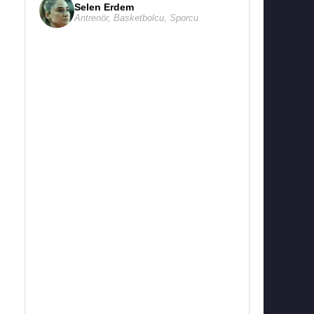
Selen Erdem
Antrenör
,
Basketbolcu
,
Sporcu