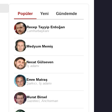
Popüler
Yeni
Gündemde
Recep Tayyip Erdoğan
Cumhurbaşkanı
Medyum Memiş
Necat Gülseven
İş adamı
Emre Matraş
Şarkıcı
,
İş adamı
Murat Birsel
Gazeteci
,
Anchorman