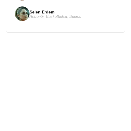
Selen Erdem
Antrenör
,
Basketbolcu
,
Sporcu