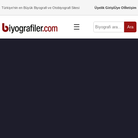
Türkiye’nin en Büyük Biyografi ve Otobiyografi Sitesi
Üyelik Girişi
Üye Ol
İletişim
☰
Ara