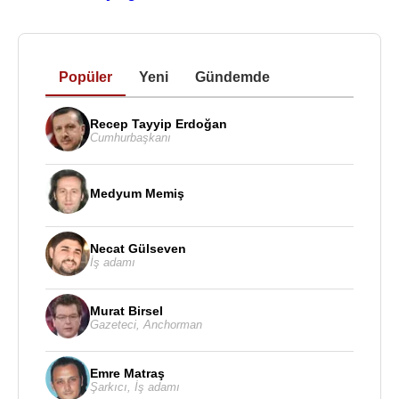
Popüler
Yeni
Gündemde
Recep Tayyip Erdoğan
Cumhurbaşkanı
Medyum Memiş
Necat Gülseven
İş adamı
Murat Birsel
Gazeteci
,
Anchorman
Emre Matraş
Şarkıcı
,
İş adamı