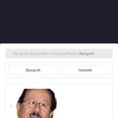
Biyografi
›
Biyografiler
›
Zekeriya Beyaz
› Biyografi
Biyografi
İstatistik