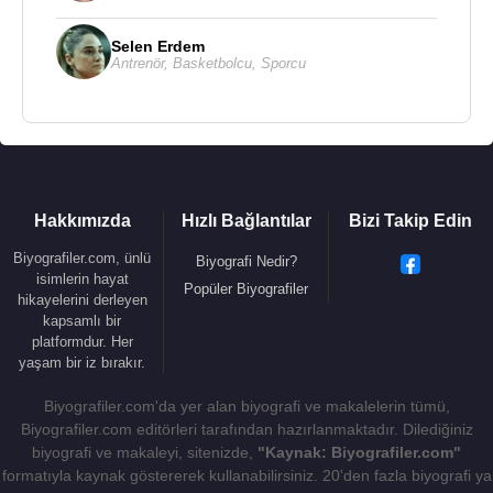
Selen Erdem
Antrenör
,
Basketbolcu
,
Sporcu
Kaynak:Biyografiler.com
Hakkımızda
Hızlı Bağlantılar
Bizi Takip Edin
Biyografiler.com, ünlü
Biyografi Nedir?
isimlerin hayat
Popüler Biyografiler
hikayelerini derleyen
kapsamlı bir
platformdur. Her
yaşam bir iz bırakır.
Biyografiler.com'da yer alan biyografi ve makalelerin tümü,
Biyografiler.com editörleri tarafından hazırlanmaktadır. Dilediğiniz
biyografi ve makaleyi, sitenizde,
"Kaynak: Biyografiler.com"
formatıyla kaynak göstererek kullanabilirsiniz. 20'den fazla biyografi ya