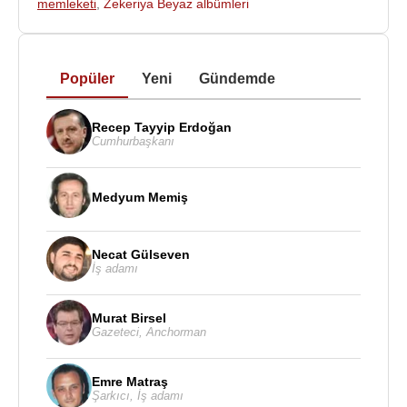
memleketi
,
Zekeriya Beyaz albümleri
Zekeriya Beyaz'ın. 5 çocuğu vardır.
Kitapları
:
- İslam'a Göre Milliyetçilik
Popüler
Yeni
Gündemde
- Türklük Kanımız, İslam Canımız
- İslam ve Siyasi Düzen
Recep Tayyip Erdoğan
Cumhurbaşkanı
- İslam Müjdesi
- İslam Kolay Din
- İslam Mutlu Kılmak
Medyum Memiş
- İslam Ve Giyim Kuşam
- Batıl İnançlar ve Hurafeler
Necat Gülseven
- Alevi Dosyası
İş adamı
- Kendi Belgeleriyle Said Nursi ve Nurculuk
- Türkiye'de Örtülü Savaş (Dar-ı Harp)
Murat Birsel
- Allah'ın Varlığına Belgeler
Gazeteci
,
Anchorman
- Türkiye'yi Satıyorlar
- Hikmetli Çağdaş Müslümanlık
Emre Matraş
- İslam, Şeriat ve Milli Laiklik
Şarkıcı
,
İş adamı