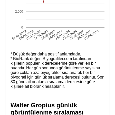
2,000
0
25.05.2025
28.10.2025
01.01.2022
01.04.2026
05.06.2022
07.11.2022
11.04.2023
13.09.2023
15.02.2024
19.07.2024
21.12.2024
* Düşük değer daha positif anlamdadır.
* BioRank değeri Biyografiler.com tarafından
kişilerin popülerlik derecelerine göre verilen bir
puandır. Her gün sonunda görüntülenme sayısına
göre çoktan aza biyografiler sıralanarak her bir
biyografi için günlük sıralama derecesi bulunur. Son
30 güne ait ortalama sıralama derecesine göre
kişilere ait biorank hesaplanır.
Walter Gropius günlük
görüntülenme sıralaması