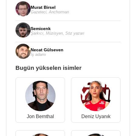
Murat Birsel
Gazeteci
,
Anchorman
Semicenk
Şarkıcı
,
Müzisyen
,
Söz yazarı
Necat Gülseven
İş adamı
Bugün yükselen isimler
Jon Bernthal
Deniz Uyanık