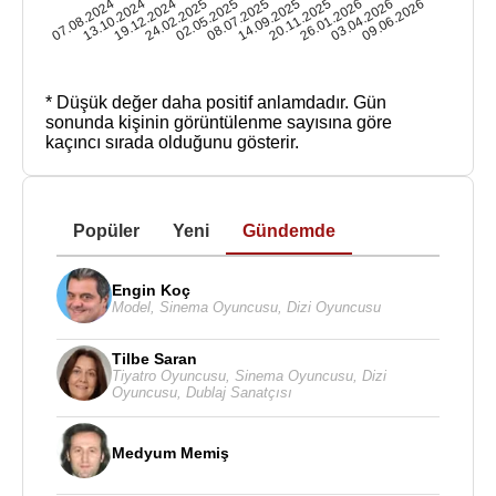
07.08.2024
13.10.2024
19.12.2024
24.02.2025
02.05.2025
08.07.2025
14.09.2025
20.11.2025
26.01.2026
03.04.2026
09.06.2026
* Düşük değer daha positif anlamdadır.
Gün
sonunda kişinin görüntülenme sayısına göre
kaçıncı sırada olduğunu gösterir.
Popüler
Yeni
Gündemde
Engin Koç
Model
,
Sinema Oyuncusu
,
Dizi Oyuncusu
Tilbe Saran
Tiyatro Oyuncusu
,
Sinema Oyuncusu
,
Dizi
Oyuncusu
,
Dublaj Sanatçısı
Medyum Memiş