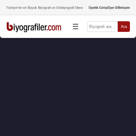
Türkiye’nin en Büyük Biyografi ve Otobiyografi Sitesi
Üyelik Girişi
Üye Ol
İletişim
☰
Ara