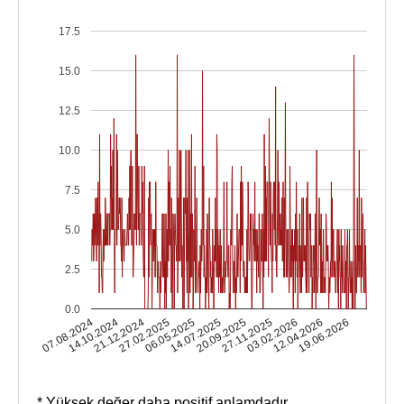
17.5
15.0
12.5
10.0
7.5
5.0
2.5
0.0
14.10.2024
03.02.2026
14.07.2025
21.12.2024
12.04.2026
20.09.2025
27.02.2025
07.08.2024
19.06.2026
27.11.2025
06.05.2025
* Yüksek değer daha positif anlamdadır.