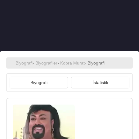
Biyografi
›
Biyografiler
›
Kobra Murat
› Biyografi
Biyografi
İstatistik