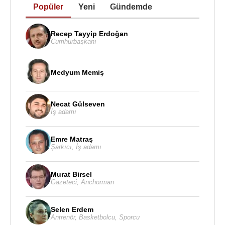
Popüler
Yeni
Gündemde
Recep Tayyip Erdoğan
Cumhurbaşkanı
Medyum Memiş
Necat Gülseven
İş adamı
Emre Matraş
Şarkıcı
,
İş adamı
Murat Birsel
Gazeteci
,
Anchorman
Selen Erdem
Antrenör
,
Basketbolcu
,
Sporcu