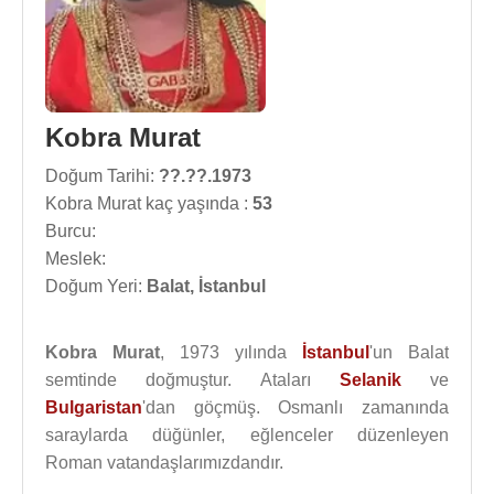
Kobra Murat
Doğum Tarihi:
??.??.1973
Kobra Murat kaç yaşında :
53
Burcu:
Meslek:
Doğum Yeri:
Balat, İstanbul
Kobra Murat
, 1973 yılında
İstanbul
'un Balat
semtinde doğmuştur. Ataları
Selanik
ve
Bulgaristan
'dan göçmüş. Osmanlı zamanında
saraylarda düğünler, eğlenceler düzenleyen
Roman vatandaşlarımızdandır.