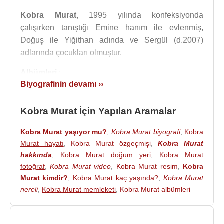
Kobra Murat
, 1995 yılında konfeksiyonda
çalışırken tanıştığı Emine hanım ile evlenmiş,
Doğuş ile Yiğithan adında ve Sergül (d.2007)
adlarında çocukları olmuştur.
Albümleri
:
Biyografinin devamı ››
Roman Show
Kobra Murat İçin Yapılan Aramalar
Kaynak:Biyografiler.com
Kobra Murat yaşıyor mu?
,
Kobra Murat biyografi
,
Kobra
Murat hayatı
,
Kobra Murat özgeçmişi
,
Kobra Murat
hakkında
,
Kobra Murat doğum yeri
,
Kobra Murat
fotoğraf
,
Kobra Murat video
,
Kobra Murat resim
,
Kobra
Murat kimdir?
,
Kobra Murat kaç yaşında?
,
Kobra Murat
nereli
,
Kobra Murat memleketi
,
Kobra Murat albümleri