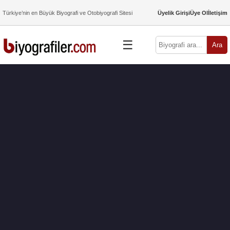
Türkiye’nin en Büyük Biyografi ve Otobiyografi Sitesi
Üyelik Girişi
Üye Ol
İletişim
☰
Ara