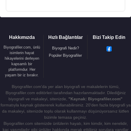
Hakkımızda
Hızlı Bağlantılar
Bizi Takip Edin
Biyografiler.com, ünlü
Biyografi Nedir?
isimlerin hayat
Popüler Biyografiler
hikayelerini derleyen
kapsamlı bir
platformdur. Her
yaşam bir iz bırakır.
Biyografiler.com'da yer alan biyografi ve makalelerin tümü,
Biyografiler.com editörleri tarafından hazırlanmaktadır. Dilediğiniz
biyografi ve makaleyi, sitenizde,
"Kaynak: Biyografiler.com"
formatıyla kaynak göstererek kullanabilirsiniz. 20'den fazla biyografi ya
da makaleyi, sitenizde toplu olarak kullanmayı düşünüyorsanız lütfen
bizimle temasa geçiniz.
Biyografiler.com sitemizde ünlülerin hayatı, kim kimdir, kim nerelidir,
kaç yaşındadır gibi ünlüler hakkında merak ettiğiniz sorulara yanıtlar