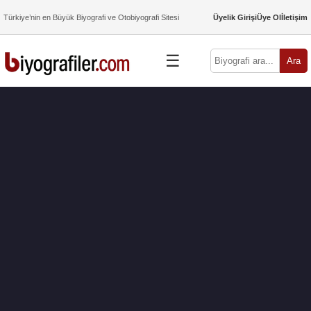
Türkiye’nin en Büyük Biyografi ve Otobiyografi Sitesi
Üyelik Girişi
Üye Ol
İletişim
☰
Ara