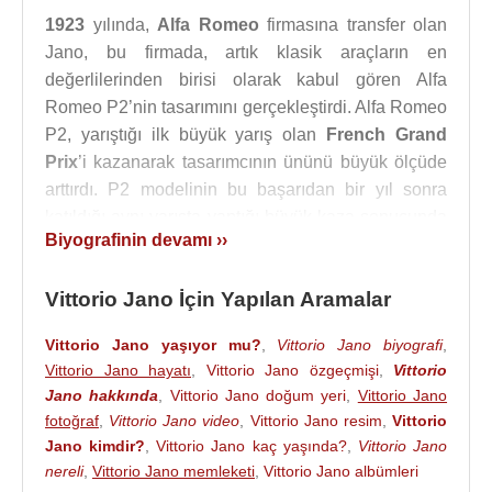
1923
yılında,
Alfa Romeo
firmasına transfer olan
Jano, bu firmada, artık klasik araçların en
değerlilerinden birisi olarak kabul gören Alfa
Romeo P2’nin tasarımını gerçekleştirdi. Alfa Romeo
P2, yarıştığı ilk büyük yarış olan
French Grand
Prix
’i kazanarak tasarımcının ününü büyük ölçüde
arttırdı. P2 modelinin bu başarıdan bir yıl sonra
katıldığı aynı yarışta yaptığı büyük kaza sonucunda
Biyografinin devamı ››
sürücü koltuğunda oturan
Antonio Ascari
’nin vefat
etmesi ile güvenilirliği sarsılsa da,
Enzo Ferrari
’nin
Vittorio Jano İçin Yapılan Aramalar
sürücü koltuğuna geçip yarışlara devam etmesi
sonucunda P2,
1930
’lu yılların yarış arabası
Vittorio Jano yaşıyor mu?
,
Vittorio Jano biyografi
,
sembollerinden birisi olarak kalmaya devam ett.
Vittorio Jano hayatı
,
Vittorio Jano özgeçmişi
,
Vittorio
Jano hakkında
,
Vittorio Jano doğum yeri
,
Vittorio Jano
1929
yılından itibaren spor araba yapımcılığına
fotoğraf
,
Vittorio Jano video
,
Vittorio Jano resim
,
Vittorio
yönelen Jano,
Alfa Romeo
firması için 1750 Sport
Jano kimdir?
,
Vittorio Jano kaç yaşında?
,
Vittorio Jano
ve P3 modellerini tasarladı. P3 modeli ile
German
nereli
,
Vittorio Jano memleketi
,
Vittorio Jano albümleri
Grand Prix
1935
’e katılan
İtalyan
pilot
Tazio