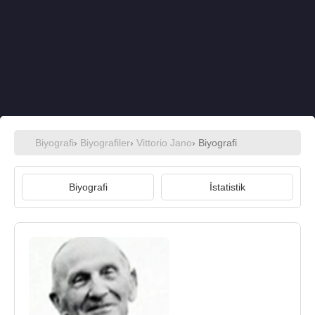
Biyografi
›
Biyografiler
›
Vittorio Jano
› Biyografi
Biyografi
İstatistik