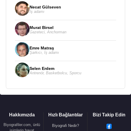
hayatını sonlandırdı.
Necat Gülseven
İş adamı
Kaynak:Biyografiler.com
Murat Birsel
Gazeteci
,
Anchorman
Emre Matraş
Şarkıcı
,
İş adamı
Selen Erdem
Antrenör
,
Basketbolcu
,
Sporcu
Hakkımızda
Hızlı Bağlantılar
Bizi Takip Edin
Biyografiler.com, ünlü
Biyografi Nedir?
isimlerin hayat