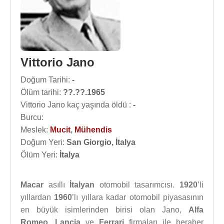
Vittorio Jano
Doğum Tarihi:
-
Ölüm tarihi:
??.??.1965
Vittorio Jano kaç yaşında öldü :
-
Burcu:
Meslek:
Mucit
,
Mühendis
Doğum Yeri:
San Giorgio, İtalya
Ölüm Yeri:
İtalya
Macar
asıllı
İtalyan
otomobil tasarımcısı.
1920
’li
yıllardan
1960
’lı yıllara kadar otomobil piyasasının
en büyük isimlerinden birisi olan Jano,
Alfa
Romeo
,
Lancia
ve
Ferrari
firmaları ile beraber